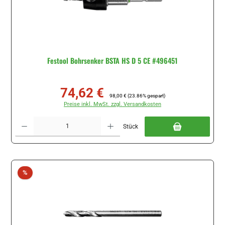
Festool Bohrsenker BSTA HS D 5 CE #496451
74,62 €
Verkaufspreis:
Regulärer Preis:
98,00 €
(23.86% gespart)
Preise inkl. MwSt. zzgl. Versandkosten
Produkt Anzahl: Gib den gewünschten Wert ein oder benutze die Schaltflächen um di
Stück
Rabatt
%