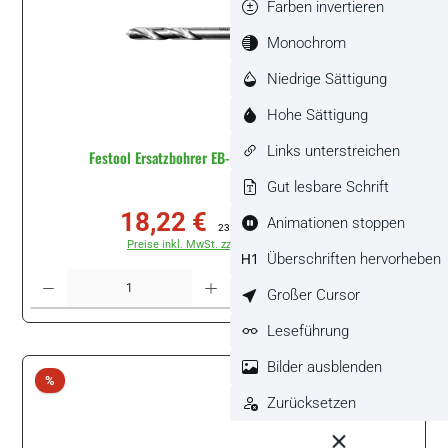
Farben invertieren
Monochrom
Niedrige Sättigung
Hohe Sättigung
Links unterstreichen
Festool Ersatzbohrer EB-BSTA D 3,5/5 #494445
Gut lesbare Schrift
18,22 €
Animationen stoppen
Verkaufspreis:
Regulärer Preis:
23,65 €
(22.96% gespart)
Preise inkl. MwSt. zzgl. Versandkosten
Überschriften hervorheben
Produkt Anzahl: Gib den gewünschten Wert ein oder benutze die Schaltflächen um di
Packung
Großer Cursor
Leseführung
Bilder ausblenden
Rabatt
%
Zurücksetzen