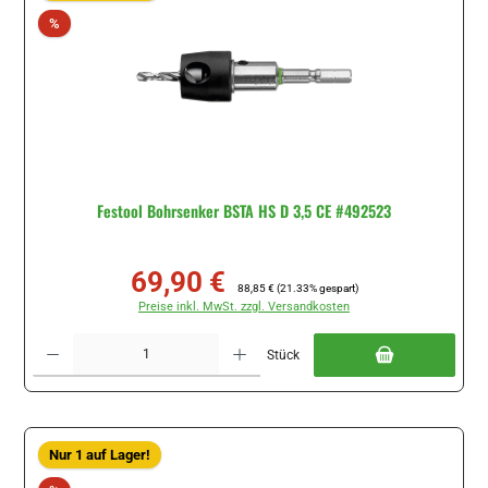
Rabatt
%
Festool Bohrsenker BSTA HS D 3,5 CE #492523
69,90 €
Verkaufspreis:
Regulärer Preis:
88,85 €
(21.33% gespart)
Preise inkl. MwSt. zzgl. Versandkosten
Produkt Anzahl: Gib den gewünschten Wert ein oder benutze die Schaltflächen um di
Stück
Nur 1 auf Lager!