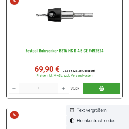
Rabatt
%
Festool Bohrsenker BSTA HS D 4,5 CE #492524
69,90 €
Verkaufspreis:
Regulärer Preis:
93,55 €
(25.28% gespart)
Preise inkl. MwSt. zzgl. Versandkosten
Produkt Anzahl: Gib den gewünschten Wert ein oder benutze die Schaltflächen um di
Stück
Text vergrößern
Rabatt
%
Hochkontrastmodus