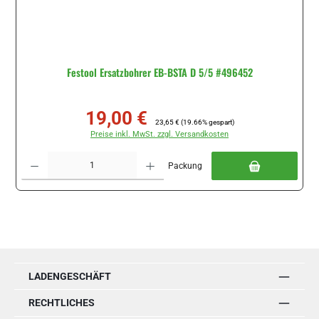
Festool Ersatzbohrer EB-BSTA D 5/5 #496452
19,00 €
Verkaufspreis:
Regulärer Preis:
23,65 €
(19.66% gespart)
Preise inkl. MwSt. zzgl. Versandkosten
Produkt Anzahl: Gib den gewünschten Wert ein oder benutze die Schaltflächen um di
Packung
LADENGESCHÄFT
RECHTLICHES