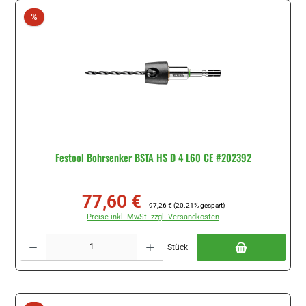
Rabatt
%
Festool Bohrsenker BSTA HS D 4 L60 CE #202392
77,60 €
Verkaufspreis:
Regulärer Preis:
97,26 €
(20.21% gespart)
Preise inkl. MwSt. zzgl. Versandkosten
Produkt Anzahl: Gib den gewünschten Wert ein oder benutze die Schaltflächen um di
Stück