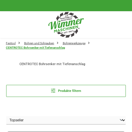
Zum Hauptinhalt springen
Festool
Bohren und Schrauben
Bohrerwerkzeuge
CENTROTEC Bohrsenker mit Tiefenanschlag
CENTROTEC Bohrsenker mit Tiefenanschlag
Produkte filtern