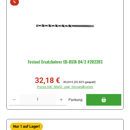
Rabatt
%
Festool Ersatzbohrer EB-BSTA D4/2 #202393
32,18 €
Verkaufspreis:
Regulärer Preis:
40,64 €
(20.82% gespart)
Preise inkl. MwSt. zzgl. Versandkosten
Produkt Anzahl: Gib den gewünschten Wert ein oder benutze die Schaltflächen um di
Packung
Nur 1 auf Lager!