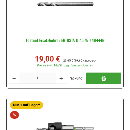
Festool Ersatzbohrer EB-BSTA D 4,5/5 #494446
19,00 €
Verkaufspreis:
Regulärer Preis:
23,65 €
(19.66% gespart)
Preise inkl. MwSt. zzgl. Versandkosten
Produkt Anzahl: Gib den gewünschten Wert ein oder benutze die Schaltflächen um di
Packung
Nur 1 auf Lager!
Rabatt
%