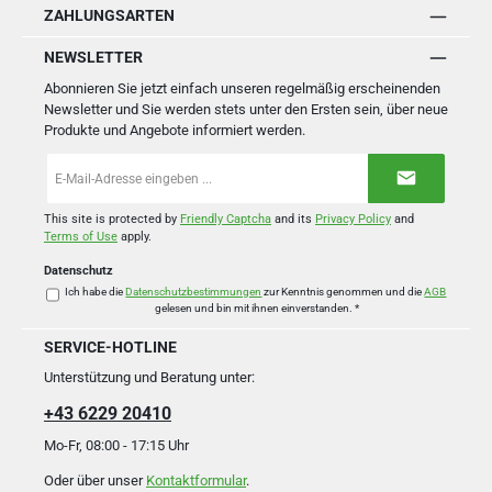
ZAHLUNGSARTEN
NEWSLETTER
Abonnieren Sie jetzt einfach unseren regelmäßig erscheinenden
Newsletter und Sie werden stets unter den Ersten sein, über neue
Produkte und Angebote informiert werden.
E-
Mail-
Adresse
*
This site is protected by
Friendly Captcha
and its
Privacy Policy
and
Terms of Use
apply.
Datenschutz
Ich habe die
Datenschutzbestimmungen
zur Kenntnis genommen und die
AGB
gelesen und bin mit ihnen einverstanden.
*
SERVICE-HOTLINE
Unterstützung und Beratung unter:
+43 6229 20410
Mo-Fr, 08:00 - 17:15 Uhr
Oder über unser
Kontaktformular
.