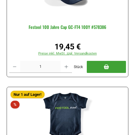
Festool 100 Jahre Cap GC-FT4 100Y #578386
19,45 €
Regulärer Preis:
Preise inkl. MwSt. zzgl. Versandkosten
Produkt Anzahl: Gib den gewünschten Wert ein oder benutze die Schaltflächen um di
Stück
Nur 1 auf Lager!
Rabatt
%