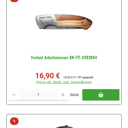
Festool Arbeitsmesser KN-FT1 #203994
16,90 €
Verkaufspreis:
Regulärer Preis:
18,32 €
(7.75% gespart)
Preise inkl. MwSt. zzgl. Versandkosten
Produkt Anzahl: Gib den gewünschten Wert ein oder benutze die Schaltflächen um di
Stück
Rabatt
%