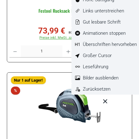
Festool Rucksack RS-FT1 #203993
Links unterstreichen
Gut lesbare Schrift
73,99 €
Verkaufspreis:
Regulärer Preis:
Animationen stoppen
80,99 €
(8.64% gespart)
Preise inkl. MwSt. zzgl. Versandkosten
Überschriften hervorheben
Produkt Anzahl: Gib den gewünschten Wert ein oder benutze die Schaltflächen um di
Stück
Großer Cursor
Leseführung
Bilder ausblenden
Nur 1 auf Lager!
Zurücksetzen
Rabatt
%