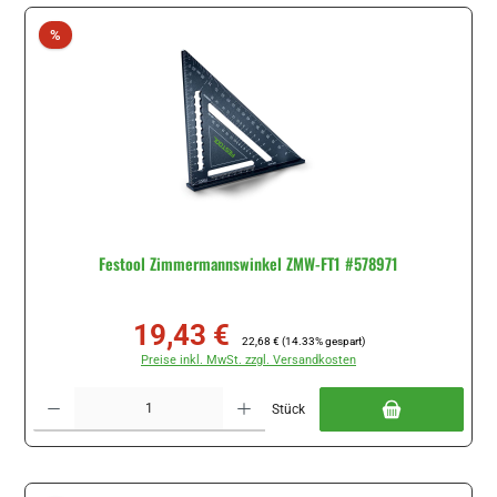
Rabatt
%
Festool Zimmermannswinkel ZMW-FT1 #578971
19,43 €
Verkaufspreis:
Regulärer Preis:
22,68 €
(14.33% gespart)
Preise inkl. MwSt. zzgl. Versandkosten
Produkt Anzahl: Gib den gewünschten Wert ein oder benutze die Schaltflächen um di
Stück