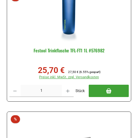
Festool Trinkflasche TFL-FT1 1L #576982
25,70 €
Verkaufspreis:
Regulärer Preis:
27,50 €
(6.55% gespart)
Preise inkl. MwSt. zzgl. Versandkosten
Produkt Anzahl: Gib den gewünschten Wert ein oder benutze die Schaltflächen um di
Stück
Rabatt
%