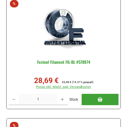
Rabatt
%
Festool Filament FIL-BL #578974
28,69 €
Verkaufspreis:
Regulärer Preis:
33,48 €
(14.31% gespart)
Preise inkl. MwSt. zzgl. Versandkosten
Produkt Anzahl: Gib den gewünschten Wert ein oder benutze die Schaltflächen um di
Stück
Rabatt
%