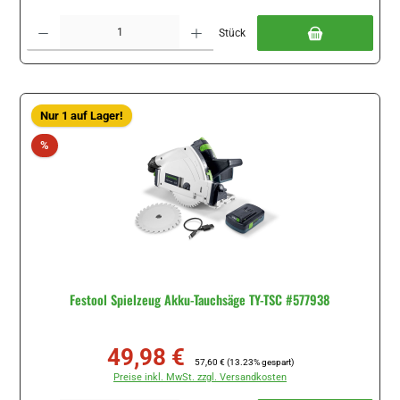
Produkt Anzahl: Gib den gewünschten Wert ein oder benutze die Schaltflächen um di
Stück
Nur 1 auf Lager!
Rabatt
%
Festool Spielzeug Akku-Tauchsäge TY-TSC #577938
49,98 €
Verkaufspreis:
Regulärer Preis:
57,60 €
(13.23% gespart)
Preise inkl. MwSt. zzgl. Versandkosten