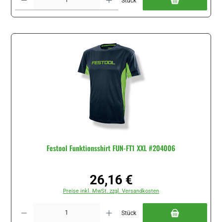
Stück
Festool Funktionsshirt FUN-FT1 XXL #204006
26,16 €
Regulärer Preis:
Preise inkl. MwSt. zzgl. Versandkosten
Produkt Anzahl: Gib den gewünschten Wert ein oder benutze die Schaltflächen um di
Stück