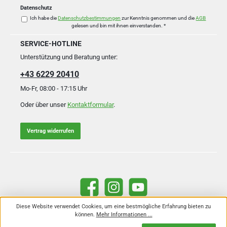
Datenschutz
Ich habe die
Datenschutzbestimmungen
zur Kenntnis genommen und die
AGB
gelesen und bin mit ihnen einverstanden.
*
SERVICE-HOTLINE
Unterstützung und Beratung unter:
+43 6229 20410
Mo-Fr, 08:00 - 17:15 Uhr
Oder über unser
Kontaktformular
.
Vertrag widerrufen
Facebook
Instagram
YouTube
Diese Website verwendet Cookies, um eine bestmögliche Erfahrung bieten zu
können.
Mehr Informationen ...
Alle Preise inkl. gesetzl. Mehrwertsteuer zzgl.
Versandkosten
und ggf.
Nachnahmegebühren, wenn nicht anders angegeben.