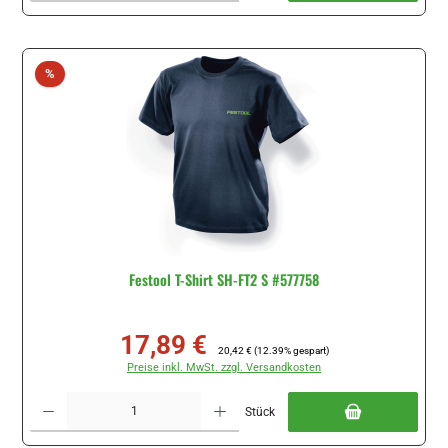
Rabatt
%
Festool T-Shirt SH-FT2 S #577758
17,89 €
Verkaufspreis:
Regulärer Preis:
20,42 €
(12.39% gespart)
Preise inkl. MwSt. zzgl. Versandkosten
Produkt Anzahl: Gib den gewünschten Wert ein oder benutze die Schaltflächen um di
Stück