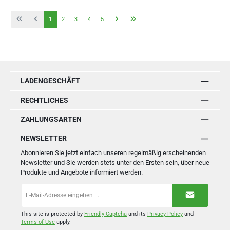
Seite
Seite
Seite
Seite
Seite
1
2
3
4
5
LADENGESCHÄFT
RECHTLICHES
ZAHLUNGSARTEN
NEWSLETTER
Abonnieren Sie jetzt einfach unseren regelmäßig erscheinenden
Newsletter und Sie werden stets unter den Ersten sein, über neue
Produkte und Angebote informiert werden.
E-
Mail-
Adresse
*
This site is protected by
Friendly Captcha
and its
Privacy Policy
and
Terms of Use
apply.