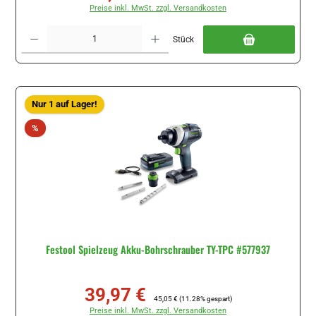
Preise inkl. MwSt. zzgl. Versandkosten
Produkt Anzahl: Gib den gewünschten Wert ein oder benutze die Schaltflächen um di
Stück
Nur 1 auf Lager!
Rabatt
%
Festool Spielzeug Akku-Bohrschrauber TY-TPC #577937
39,97 €
Verkaufspreis:
Regulärer Preis:
45,05 €
(11.28% gespart)
Preise inkl. MwSt. zzgl. Versandkosten