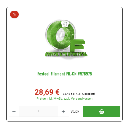
Rabatt
%
Festool Filament FIL-GN #578975
28,69 €
Verkaufspreis:
Regulärer Preis:
33,48 €
(14.31% gespart)
Preise inkl. MwSt. zzgl. Versandkosten
Produkt Anzahl: Gib den gewünschten Wert ein oder benutze die Schaltflächen um di
Stück