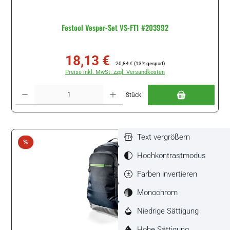
Festool Vesper-Set VS-FT1 #203992
18,13 €
Verkaufspreis:
Regulärer Preis:
20,84 €
(13% gespart)
Preise inkl. MwSt. zzgl. Versandkosten
Produkt Anzahl: Gib den gewünschten Wert ein oder benutze die Schaltflächen um di
Stück
Text vergrößern
Rabatt
%
Hochkontrastmodus
Farben invertieren
Monochrom
Niedrige Sättigung
Hohe Sättigung