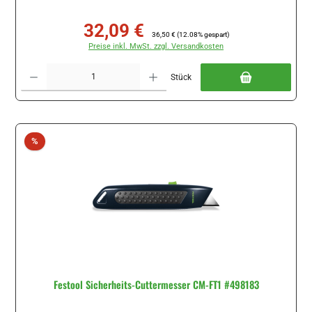
32,09 €
Verkaufspreis:
Regulärer Preis:
36,50 €
(12.08% gespart)
Preise inkl. MwSt. zzgl. Versandkosten
Produkt Anzahl: Gib den gewünschten Wert ein oder benutze die Schaltflächen um di
Stück
Rabatt
%
Festool Sicherheits-Cuttermesser CM-FT1 #498183