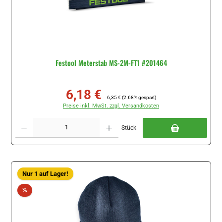
Festool Meterstab MS-2M-FT1 #201464
6,18 €
Verkaufspreis:
Regulärer Preis:
6,35 €
(2.68% gespart)
Preise inkl. MwSt. zzgl. Versandkosten
Produkt Anzahl: Gib den gewünschten Wert ein oder benutze die Schaltflächen um di
Stück
Nur 1 auf Lager!
Rabatt
%