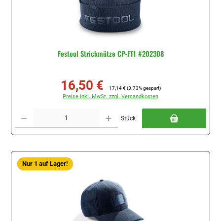
Festool Strickmütze CP-FT1 #202308
16,50 €
Verkaufspreis:
Regulärer Preis:
17,14 €
(3.73% gespart)
Preise inkl. MwSt. zzgl. Versandkosten
Produkt Anzahl: Gib den gewünschten Wert ein oder benutze die Schaltflächen um di
Stück
Nur 1 auf Lager!