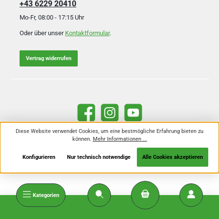
+43 6229 20410
Mo-Fr, 08:00 - 17:15 Uhr
Oder über unser
Kontaktformular
.
Vertrag widerrufen
Facebook
Instagram
YouTube
Diese Website verwendet Cookies, um eine bestmögliche Erfahrung bieten zu
können.
Mehr Informationen ...
Alle Preise inkl. gesetzl. Mehrwertsteuer zzgl.
Versandkosten
und ggf.
Nachnahmegebühren, wenn nicht anders angegeben.
Konfigurieren
Nur technisch notwendige
Alle Cookies akzeptieren
Kategorien