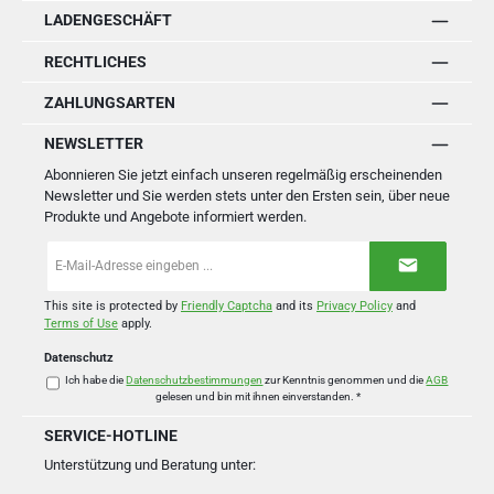
LADENGESCHÄFT
RECHTLICHES
ZAHLUNGSARTEN
NEWSLETTER
Abonnieren Sie jetzt einfach unseren regelmäßig erscheinenden
Newsletter und Sie werden stets unter den Ersten sein, über neue
Produkte und Angebote informiert werden.
E-
Mail-
Adresse
*
This site is protected by
Friendly Captcha
and its
Privacy Policy
and
Terms of Use
apply.
Datenschutz
Ich habe die
Datenschutzbestimmungen
zur Kenntnis genommen und die
AGB
gelesen und bin mit ihnen einverstanden.
*
SERVICE-HOTLINE
Unterstützung und Beratung unter: