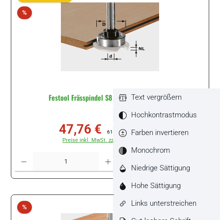
Rabatt
%
Festool Frässpindel S8 1,5-5 KL28 #499804
Text vergrößern
Hochkontrastmodus
47,76 €
Verkaufspreis:
Regulärer Preis:
Farben invertieren
61,20 €
(21.96% gespart)
Preise inkl. MwSt. zzgl. Versandkosten
Monochrom
Produkt Anzahl: Gib den gewünschten Wert ein oder benutze die Schaltflächen um di
Stück
Niedrige Sättigung
Hohe Sättigung
Links unterstreichen
Rabatt
%