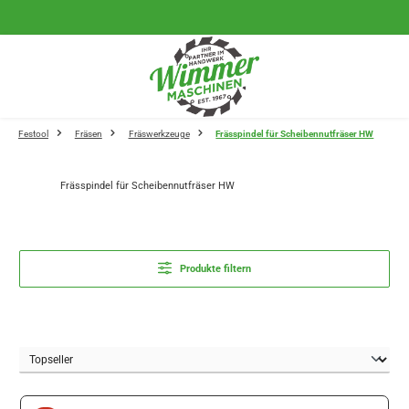
Zum Hauptinhalt springen
Festool
Fräsen
Fräswerkzeuge
Frässpindel für Scheibennutfräser HW
Frässpindel für Scheibennutfräser HW
Produkte filtern