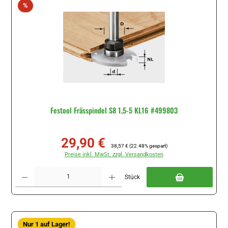
Rabatt
%
Festool Frässpindel S8 1,5-5 KL16 #499803
29,90 €
Verkaufspreis:
Regulärer Preis:
38,57 €
(22.48% gespart)
Preise inkl. MwSt. zzgl. Versandkosten
Produkt Anzahl: Gib den gewünschten Wert ein oder benutze die Schaltflächen um di
Stück
Nur 1 auf Lager!