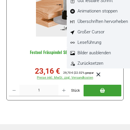
Gut lesbare Schrift
Animationen stoppen
Überschriften hervorheben
Großer Cursor
Leseführung
Festool Frässpindel S8 1,5-5 D14 #499805
Bilder ausblenden
Zurücksetzen
23,16 €
Verkaufspreis:
Regulärer Preis:
29,70 €
(22.02% gespart)
Preise inkl. MwSt. zzgl. Versandkosten
Produkt Anzahl: Gib den gewünschten Wert ein oder benutze die Schaltflächen um di
Stück