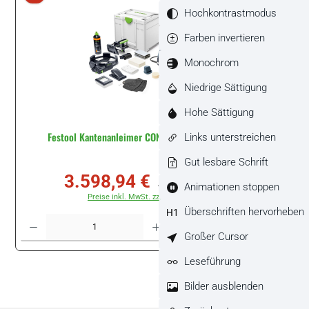
Hochkontrastmodus
Farben invertieren
Monochrom
Niedrige Sättigung
Hohe Sättigung
Festool Kantenanleimer CONTURO KA 65-Set #577840
Links unterstreichen
Gut lesbare Schrift
3.598,94 €
Verkaufspreis:
Regulärer Preis:
Animationen stoppen
4.564,20 €
(21.15% gespart)
Preise inkl. MwSt. zzgl. Versandkosten
Überschriften hervorheben
Produkt Anzahl: Gib den gewünschten Wert ein oder benutze die Schaltflächen um di
Set
Großer Cursor
Leseführung
Bilder ausblenden