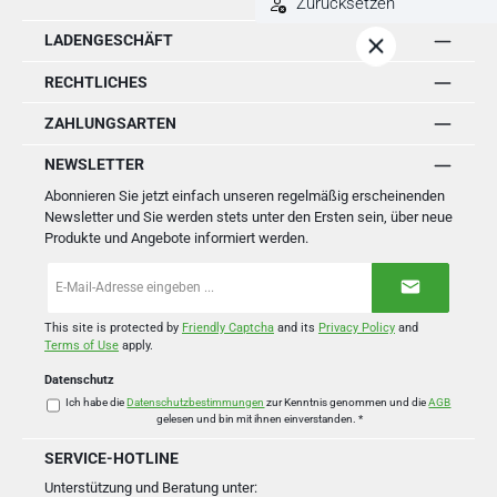
Zurücksetzen
LADENGESCHÄFT
RECHTLICHES
ZAHLUNGSARTEN
NEWSLETTER
Abonnieren Sie jetzt einfach unseren regelmäßig erscheinenden
Newsletter und Sie werden stets unter den Ersten sein, über neue
Produkte und Angebote informiert werden.
E-
Mail-
Adresse
*
This site is protected by
Friendly Captcha
and its
Privacy Policy
and
Terms of Use
apply.
Datenschutz
Ich habe die
Datenschutzbestimmungen
zur Kenntnis genommen und die
AGB
gelesen und bin mit ihnen einverstanden.
*
SERVICE-HOTLINE
Unterstützung und Beratung unter: