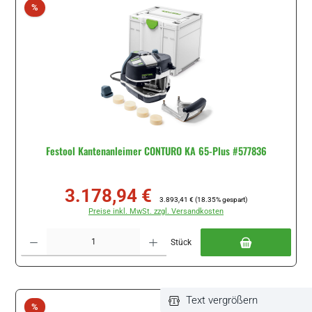
Rabatt
%
Festool Kantenanleimer CONTURO KA 65-Plus #577836
3.178,94 €
Verkaufspreis:
Regulärer Preis:
3.893,41 €
(18.35% gespart)
Preise inkl. MwSt. zzgl. Versandkosten
Produkt Anzahl: Gib den gewünschten Wert ein oder benutze die Schaltflächen um di
Stück
Text vergrößern
Rabatt
%