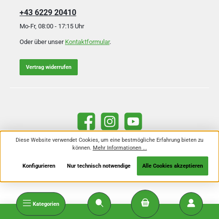
+43 6229 20410
Mo-Fr, 08:00 - 17:15 Uhr
Oder über unser
Kontaktformular
.
Vertrag widerrufen
Facebook
Instagram
YouTube
Diese Website verwendet Cookies, um eine bestmögliche Erfahrung bieten zu
können.
Mehr Informationen ...
Alle Preise inkl. gesetzl. Mehrwertsteuer zzgl.
Versandkosten
und ggf.
Nachnahmegebühren, wenn nicht anders angegeben.
Konfigurieren
Nur technisch notwendige
Alle Cookies akzeptieren
Kategorien