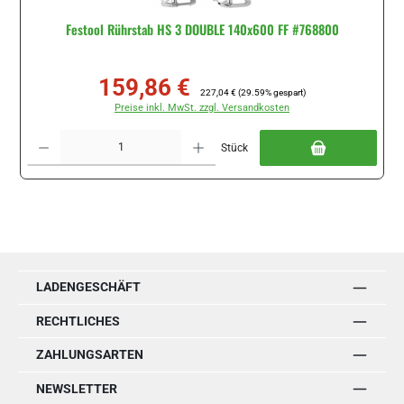
Festool Rührstab HS 3 DOUBLE 140x600 FF #768800
159,86 €
Verkaufspreis:
Regulärer Preis:
227,04 €
(29.59% gespart)
Preise inkl. MwSt. zzgl. Versandkosten
Produkt Anzahl: Gib den gewünschten Wert ein oder benutze die Schaltflächen um di
Stück
LADENGESCHÄFT
RECHTLICHES
ZAHLUNGSARTEN
NEWSLETTER