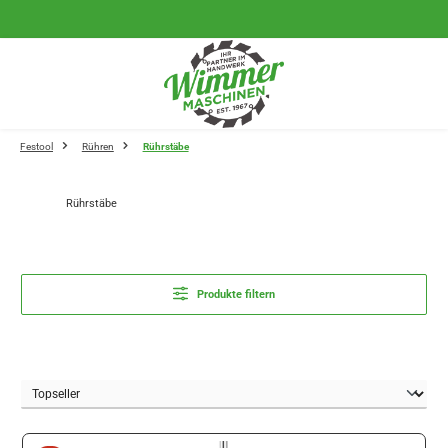
Zum Hauptinhalt springen
Festool
Rühren
Rührstäbe
Rührstäbe
Produkte filtern