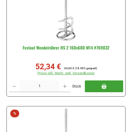
Festool Wendelrührer HS 2 160x600 M14 #769032
52,34 €
Verkaufspreis:
Regulärer Preis:
64,60 €
(18.98% gespart)
Preise inkl. MwSt. zzgl. Versandkosten
Produkt Anzahl: Gib den gewünschten Wert ein oder benutze die Schaltflächen um di
Stück
Rabatt
%