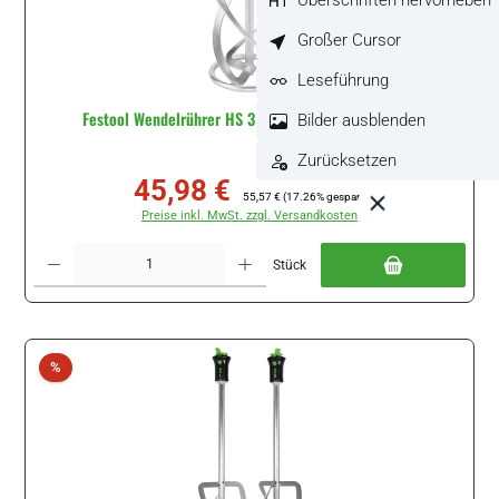
Großer Cursor
Leseführung
Festool Wendelrührer HS 3 120x600 L M14 #767921
Bilder ausblenden
Zurücksetzen
45,98 €
Verkaufspreis:
Regulärer Preis:
55,57 €
(17.26% gespart)
Preise inkl. MwSt. zzgl. Versandkosten
Produkt Anzahl: Gib den gewünschten Wert ein oder benutze die Schaltflächen um di
Stück
Rabatt
%