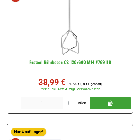
Festool Rührbesen CS 120x600 M14 #769118
38,99 €
Verkaufspreis:
Regulärer Preis:
47,90 €
(18.6% gespart)
Preise inkl. MwSt. zzgl. Versandkosten
Produkt Anzahl: Gib den gewünschten Wert ein oder benutze die Schaltflächen um di
Stück
Nur 4 auf Lager!