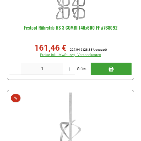
Festool Rührstab HS 3 COMBI 140x600 FF #768092
161,46 €
Verkaufspreis:
Regulärer Preis:
227,04 €
(28.88% gespart)
Preise inkl. MwSt. zzgl. Versandkosten
Produkt Anzahl: Gib den gewünschten Wert ein oder benutze die Schaltflächen um di
Stück
Rabatt
%