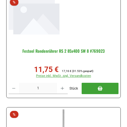
Rabatt
%
Festool Rondenrührer RS 2 85x400 SW 8 #769023
11,75 €
Verkaufspreis:
Regulärer Preis:
17,16 €
(31.53% gespart)
Preise inkl. MwSt. zzgl. Versandkosten
Produkt Anzahl: Gib den gewünschten Wert ein oder benutze die Schaltflächen um di
Stück
Rabatt
%