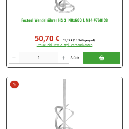
Festool Wendelrührer HS 3 140x600 L M14 #768138
50,70 €
Verkaufspreis:
Regulärer Preis:
62,09 €
(18.34% gespart)
Preise inkl. MwSt. zzgl. Versandkosten
Produkt Anzahl: Gib den gewünschten Wert ein oder benutze die Schaltflächen um di
Stück
Rabatt
%