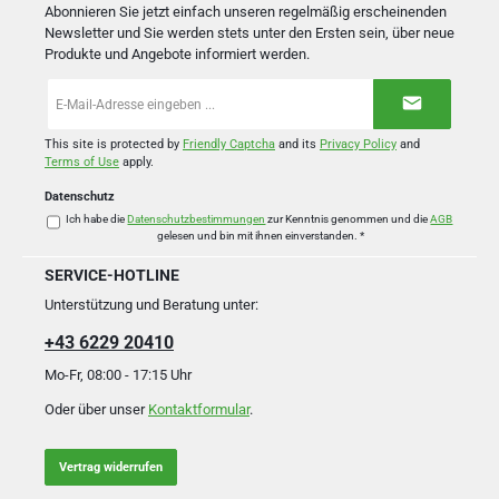
Abonnieren Sie jetzt einfach unseren regelmäßig erscheinenden
Newsletter und Sie werden stets unter den Ersten sein, über neue
Produkte und Angebote informiert werden.
E-
Mail-
Adresse
*
This site is protected by
Friendly Captcha
and its
Privacy Policy
and
Terms of Use
apply.
Datenschutz
Ich habe die
Datenschutzbestimmungen
zur Kenntnis genommen und die
AGB
gelesen und bin mit ihnen einverstanden.
*
SERVICE-HOTLINE
Unterstützung und Beratung unter:
+43 6229 20410
Mo-Fr, 08:00 - 17:15 Uhr
Oder über unser
Kontaktformular
.
Vertrag widerrufen