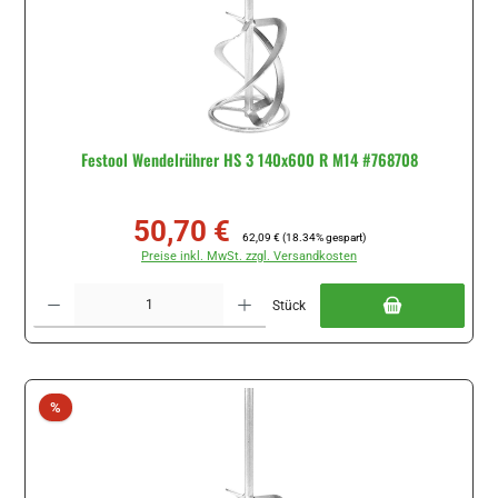
Festool Wendelrührer HS 3 140x600 R M14 #768708
50,70 €
Verkaufspreis:
Regulärer Preis:
62,09 €
(18.34% gespart)
Preise inkl. MwSt. zzgl. Versandkosten
Produkt Anzahl: Gib den gewünschten Wert ein oder benutze die Schaltflächen um di
Stück
Rabatt
%