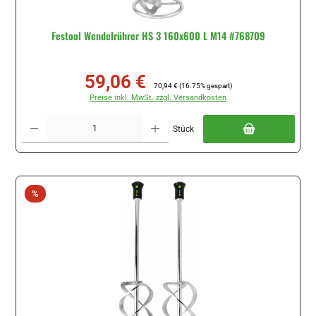
Festool Wendelrührer HS 3 160x600 L M14 #768709
59,06 €
Verkaufspreis:
Regulärer Preis:
70,94 €
(16.75% gespart)
Preise inkl. MwSt. zzgl. Versandkosten
Produkt Anzahl: Gib den gewünschten Wert ein oder benutze die Schaltflächen um di
Stück
Rabatt
%