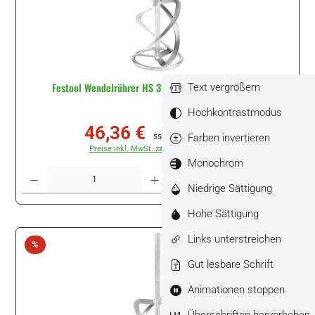
Festool Wendelrührer HS 3 120x600 R M14 #767887
Text vergrößern
Hochkontrastmodus
46,36 €
Verkaufspreis:
Regulärer Preis:
Farben invertieren
55,57 €
(16.57% gespart)
Preise inkl. MwSt. zzgl. Versandkosten
Monochrom
Produkt Anzahl: Gib den gewünschten Wert ein oder benutze die Schaltflächen um di
Stück
Niedrige Sättigung
Hohe Sättigung
Links unterstreichen
Rabatt
%
Gut lesbare Schrift
Animationen stoppen
Überschriften hervorheben