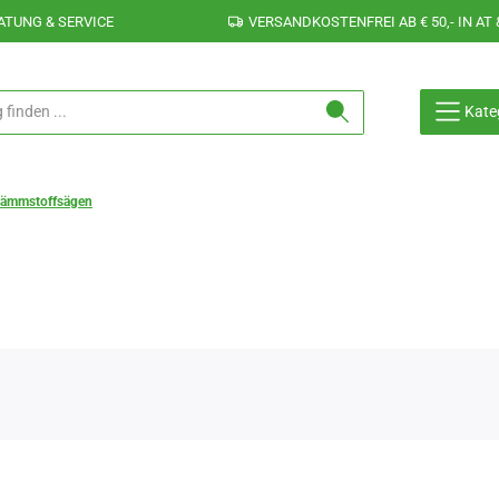
ATUNG & SERVICE
VERSANDKOSTENFREI AB € 50,- IN AT 
Kate
Dämmstoffsägen