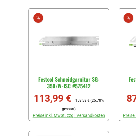
Stück
Rabatt
Ra
%
%
Festool Schneidgarnitur SG-
Fes
350/W-ISC #575412
113,99 €
8
Verkaufspreis:
Regulärer Preis:
Ver
153,58 €
(25.78%
gespart)
Preise inkl. MwSt. zzgl. Versandkosten
Preise
Produkt Anzahl: Gib den gewünschten Wert ein oder ben
Produk
Stück