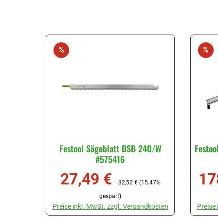
Rabatt
Ra
%
%
Festool Sägeblatt DSB 240/W
Festoo
#575416
27,49 €
17
Verkaufspreis:
Regulärer Preis:
Verka
32,52 €
(15.47%
gespart)
Preise inkl. MwSt. zzgl. Versandkosten
Preise
Produkt Anzahl: Gib den gewünschten Wert ein oder ben
Produk