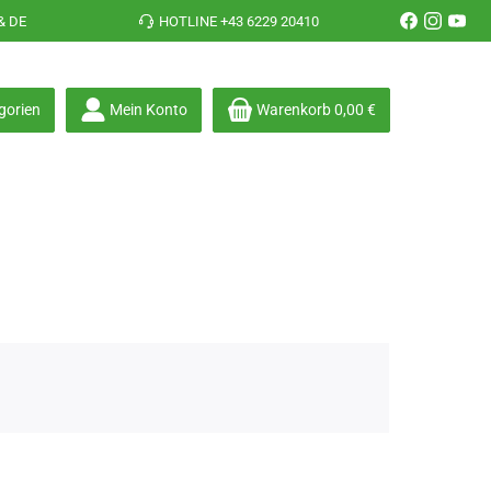
& DE
HOTLINE +43 6229 20410
gorien
Mein Konto
Warenkorb
0,00 €