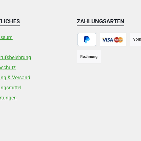
LICHES
ZAHLUNGSARTEN
essum
Vork
PayPal
Kreditkarte
rufsbelehrung
Rechnung
nschutz
ung & Versand
ngsmittel
rtungen