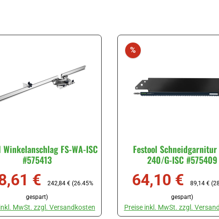
batt
Rabatt
%
l Winkelanschlag FS-WA-ISC
Festool Schneidgarnitur
#575413
240/G-ISC #575409
8,61 €
64,10 €
ufspreis:
Regulärer Preis:
Verkaufspreis:
Regulärer P
242,84 €
(26.45%
89,14 €
(2
gespart)
gespart)
 inkl. MwSt. zzgl. Versandkosten
Preise inkl. MwSt. zzgl. Versan
utze die Schaltflächen um die Anzahl zu erhöhen oder zu reduzieren.
t Anzahl: Gib den gewünschten Wert ein oder benutze die Schaltflächen 
Produkt Anzahl: Gib den gewüns