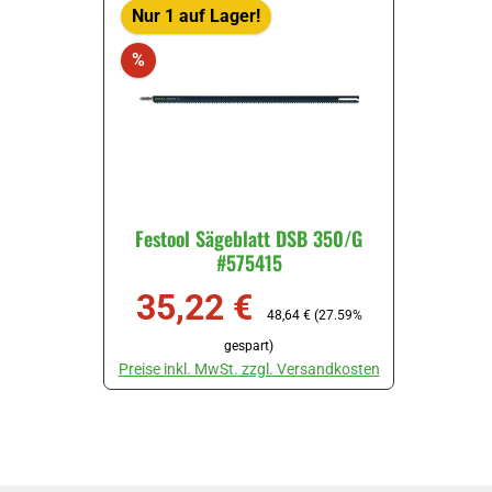
Nur 1 auf Lager!
Rabatt
%
Festool Sägeblatt DSB 350/G
#575415
35,22 €
Verkaufspreis:
Regulärer Preis:
48,64 €
(27.59%
gespart)
Preise inkl. MwSt. zzgl. Versandkosten
Produkt Anzahl: Gib den gewünschten Wert ein oder ben
Stück