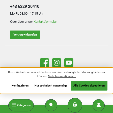
+43 6229 20410
Mo-Fr, 08:00 - 17:15 Uhr
Oder über unser
Kontaktformular
.
Vertrag widerrufen
Facebook
Instagram
YouTube
Diese Website verwendet Cookies, um eine bestmögliche Erfahrung bieten zu
können.
Mehr Informationen ...
Alle Preise inkl. gesetzl. Mehrwertsteuer zzgl.
Versandkosten
und ggf.
Nachnahmegebühren, wenn nicht anders angegeben.
Konfigurieren
Nur technisch notwendige
Alle Cookies akzeptieren
Kategorien