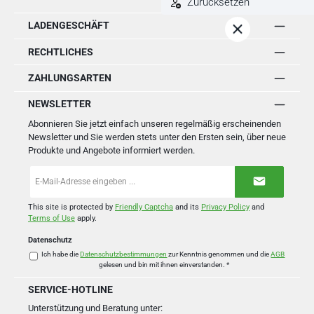
Zurücksetzen
LADENGESCHÄFT
RECHTLICHES
ZAHLUNGSARTEN
NEWSLETTER
Abonnieren Sie jetzt einfach unseren regelmäßig erscheinenden
Newsletter und Sie werden stets unter den Ersten sein, über neue
Produkte und Angebote informiert werden.
E-
Mail-
Adresse
*
This site is protected by
Friendly Captcha
and its
Privacy Policy
and
Terms of Use
apply.
Datenschutz
Ich habe die
Datenschutzbestimmungen
zur Kenntnis genommen und die
AGB
gelesen und bin mit ihnen einverstanden.
*
SERVICE-HOTLINE
Unterstützung und Beratung unter: