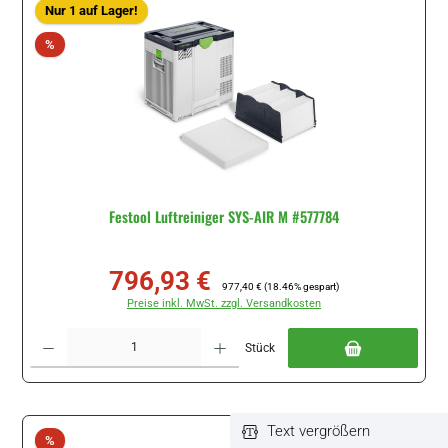
Nur 1 auf Lager!
Rabatt
%
Festool Luftreiniger SYS-AIR M #577784
796,93 €
Verkaufspreis:
Regulärer Preis:
977,40 €
(18.46% gespart)
Preise inkl. MwSt. zzgl. Versandkosten
Produkt Anzahl: Gib den gewünschten Wert ein oder benutze die Schaltflächen um di
Stück
Text vergrößern
Rabatt
%