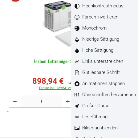
Hochkontrastmodus
Farben invertieren
Monochrom
Niedrige Sättigung
Hohe Sättigung
Festool Luftreiniger SYS-AIR H #577789
Links unterstreichen
Gut lesbare Schrift
898,94 €
Verkaufspreis:
Regulärer Preis:
Animationen stoppen
1.099,73 €
(18.26% gespart)
Preise inkl. MwSt. zzgl. Versandkosten
Überschriften hervorheben
Produkt Anzahl: Gib den gewünschten Wert ein oder benutze die Schaltflächen um di
Stück
Großer Cursor
Leseführung
Bilder ausblenden