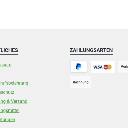
LICHES
ZAHLUNGSARTEN
essum
Vork
PayPal
Kreditkarte
rufsbelehrung
Rechnung
nschutz
ung & Versand
ngsmittel
rtungen