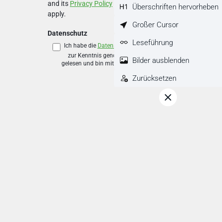
and its
Privacy Policy
and
Terms of Use
Überschriften hervorheben
apply.
Großer Cursor
Datenschutz
Leseführung
Ich habe die
Datenschutzbestimmungen
zur Kenntnis genommen und die
AGB
Bilder ausblenden
gelesen und bin mit ihnen einverstanden.
*
Zurücksetzen