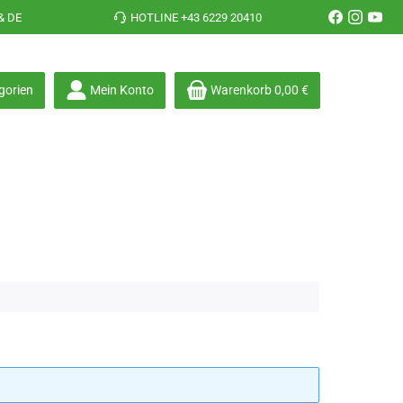
& DE
HOTLINE +43 6229 20410
gorien
Mein Konto
Warenkorb
0,00 €