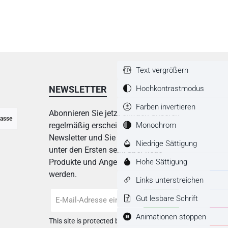
Text vergrößern
Hochkontrastmodus
NEWSLETTER
Farben invertieren
Abonnieren Sie jetzt einfach unseren
asse
Monochrom
regelmäßig erscheinenden
Newsletter und Sie werden stets
Niedrige Sättigung
unter den Ersten sein, über neue
Hohe Sättigung
Produkte und Angebote informiert
werden.
Links unterstreichen
E-
Gut lesbare Schrift
Mail-
Adresse
Animationen stoppen
This site is protected by
Friendly Captcha
*