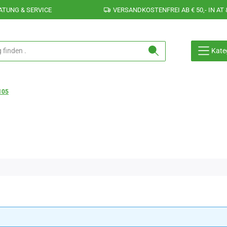
ATUNG & SERVICE
VERSANDKOSTENFREI AB € 50,- IN AT 
Kate
105