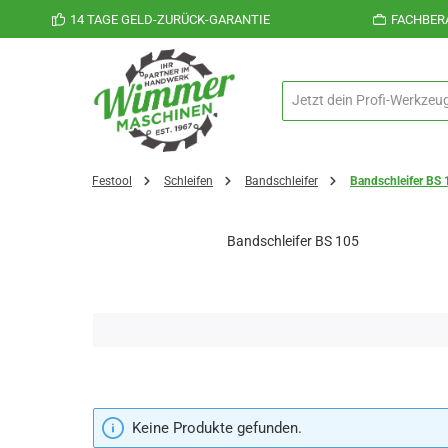
14 TAGE GELD-ZURÜCK-GARANTIE
FACHBER
 Hauptinhalt springen
Zur Suche springen
Zur Hauptnavigation springen
Festool
Schleifen
Bandschleifer
Bandschleifer BS 
Bandschleifer BS 105
Keine Produkte gefunden.