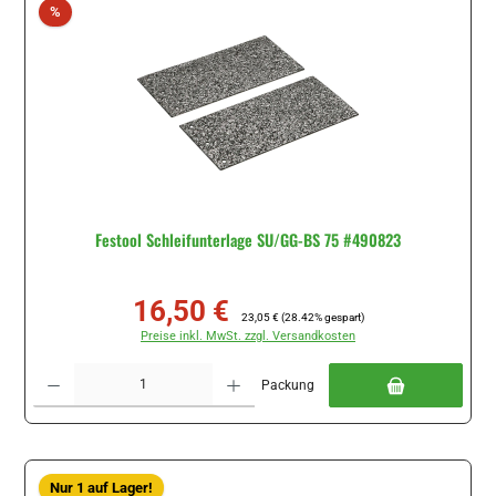
Rabatt
%
Festool Schleifunterlage SU/GG-BS 75 #490823
16,50 €
Verkaufspreis:
Regulärer Preis:
23,05 €
(28.42% gespart)
Preise inkl. MwSt. zzgl. Versandkosten
Produkt Anzahl: Gib den gewünschten Wert ein oder benutze die Schaltflächen um di
Packung
Nur 1 auf Lager!