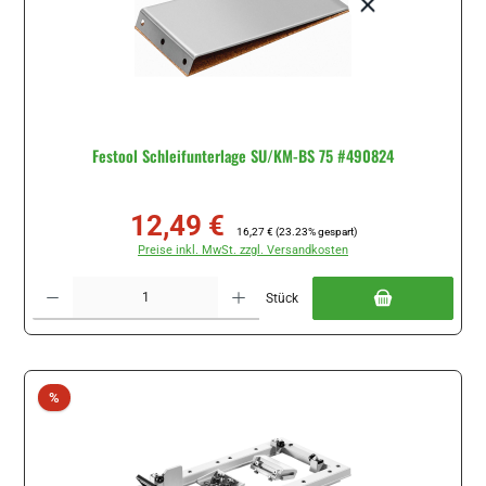
Festool Schleifunterlage SU/KM-BS 75 #490824
12,49 €
Verkaufspreis:
Regulärer Preis:
16,27 €
(23.23% gespart)
Preise inkl. MwSt. zzgl. Versandkosten
Produkt Anzahl: Gib den gewünschten Wert ein oder benutze die Schaltflächen um di
Stück
Rabatt
%