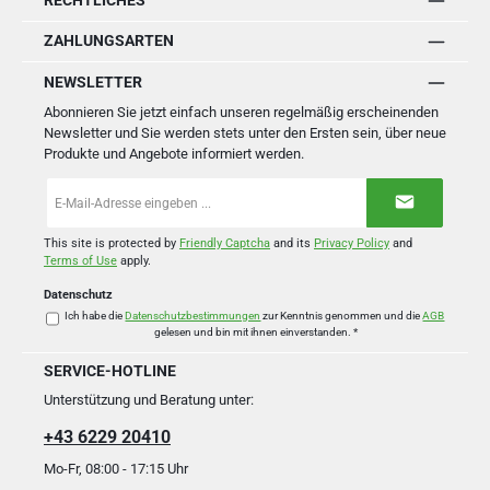
RECHTLICHES
ZAHLUNGSARTEN
NEWSLETTER
Abonnieren Sie jetzt einfach unseren regelmäßig erscheinenden
Newsletter und Sie werden stets unter den Ersten sein, über neue
Produkte und Angebote informiert werden.
E-
Mail-
Adresse
*
This site is protected by
Friendly Captcha
and its
Privacy Policy
and
Terms of Use
apply.
Datenschutz
Ich habe die
Datenschutzbestimmungen
zur Kenntnis genommen und die
AGB
gelesen und bin mit ihnen einverstanden.
*
SERVICE-HOTLINE
Unterstützung und Beratung unter:
+43 6229 20410
Mo-Fr, 08:00 - 17:15 Uhr