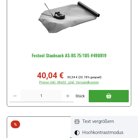
Festool Staubsack AS-BS 75/105 #490819
40,04 €
Verkaufspreis:
Regulärer Preis:
50,54 €
(20.78% gespart)
Preise inkl. MwSt. zzgl. Versandkosten
Produkt Anzahl: Gib den gewünschten Wert ein oder benutze die Schaltflächen um di
Stück
Text vergrößern
Rabatt
%
Hochkontrastmodus