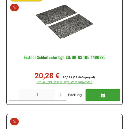
Rabatt
%
Festool Schleifunterlage SU/GG-BS 105 #490825
20,28 €
Verkaufspreis:
Regulärer Preis:
26,02 €
(22.06% gespart)
Preise inkl. MwSt. zzgl. Versandkosten
Produkt Anzahl: Gib den gewünschten Wert ein oder benutze die Schaltflächen um di
Packung
Rabatt
%