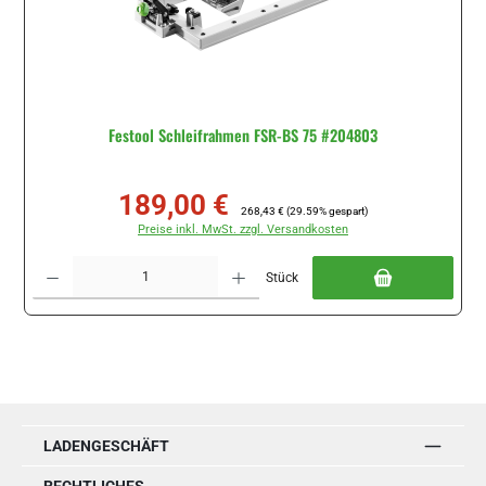
Festool Schleifrahmen FSR-BS 75 #204803
189,00 €
Verkaufspreis:
Regulärer Preis:
268,43 €
(29.59% gespart)
Preise inkl. MwSt. zzgl. Versandkosten
Produkt Anzahl: Gib den gewünschten Wert ein oder benutze die Schaltflächen um di
Stück
LADENGESCHÄFT