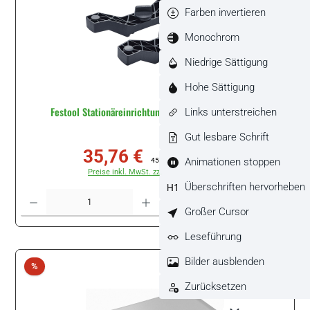
Farben invertieren
Monochrom
Niedrige Sättigung
Hohe Sättigung
Festool Stationäreinrichtung SE-BS 75/105 #490820
Links unterstreichen
Gut lesbare Schrift
35,76 €
Verkaufspreis:
Regulärer Preis:
Animationen stoppen
45,97 €
(22.21% gespart)
Preise inkl. MwSt. zzgl. Versandkosten
Überschriften hervorheben
Produkt Anzahl: Gib den gewünschten Wert ein oder benutze die Schaltflächen um di
Packung
Großer Cursor
Leseführung
Bilder ausblenden
Rabatt
%
Zurücksetzen