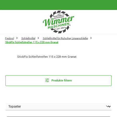
Zum Hauptinhalt springen
Festool
Schleifmittel
Schleifmittel für Rutscher, Linearschleifer
StickFix Schleifstreifen 115 x 228 mm Granat
StickFix Schleifstreifen 115 x 228 mm Granat
Produkte filtern