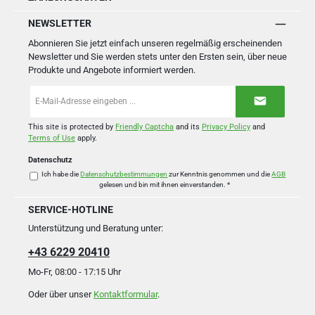
NEWSLETTER
Abonnieren Sie jetzt einfach unseren regelmäßig erscheinenden
Newsletter und Sie werden stets unter den Ersten sein, über neue
Produkte und Angebote informiert werden.
E-
Mail-
Adresse
*
This site is protected by
Friendly Captcha
and its
Privacy Policy
and
Terms of Use
apply.
Datenschutz
Ich habe die
Datenschutzbestimmungen
zur Kenntnis genommen und die
AGB
gelesen und bin mit ihnen einverstanden.
*
SERVICE-HOTLINE
Unterstützung und Beratung unter:
+43 6229 20410
Mo-Fr, 08:00 - 17:15 Uhr
Oder über unser
Kontaktformular
.