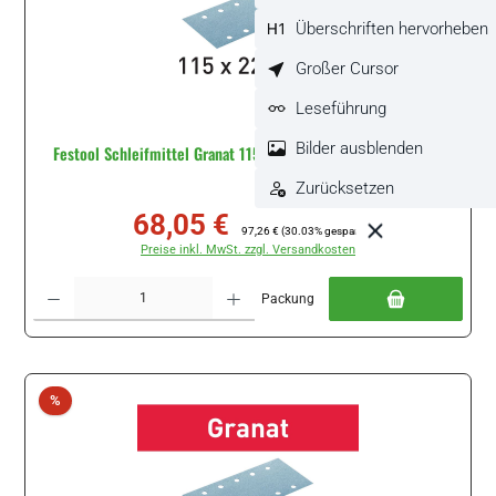
Überschriften hervorheben
Großer Cursor
Leseführung
Bilder ausblenden
Festool Schleifmittel Granat 115x228 P220 GR/100 #498950
Zurücksetzen
68,05 €
Verkaufspreis:
Regulärer Preis:
97,26 €
(30.03% gespart)
Preise inkl. MwSt. zzgl. Versandkosten
Produkt Anzahl: Gib den gewünschten Wert ein oder benutze die Schaltflächen um di
Packung
Rabatt
%