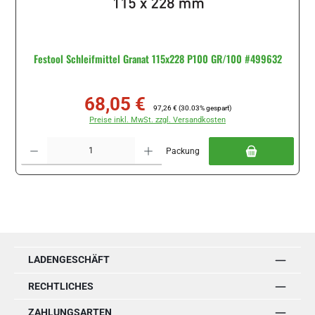
Festool Schleifmittel Granat 115x228 P100 GR/100 #499632
68,05 €
Verkaufspreis:
Regulärer Preis:
97,26 €
(30.03% gespart)
Preise inkl. MwSt. zzgl. Versandkosten
Produkt Anzahl: Gib den gewünschten Wert ein oder benutze die Schaltflächen um di
Packung
LADENGESCHÄFT
RECHTLICHES
ZAHLUNGSARTEN