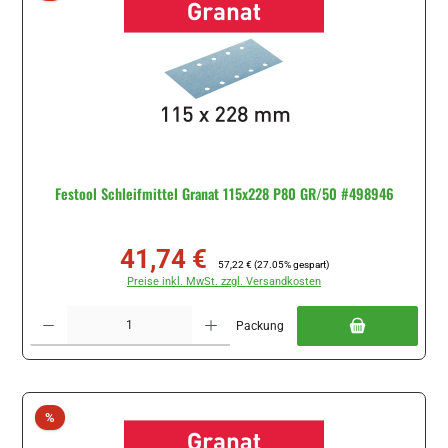
Festool Schleifmittel Granat 115x228 P80 GR/50 #498946
41,74 €
Verkaufspreis:
Regulärer Preis:
57,22 €
(27.05% gespart)
Preise inkl. MwSt. zzgl. Versandkosten
Produkt Anzahl: Gib den gewünschten Wert ein oder benutze die Schaltflächen um di
Packung
Rabatt
%