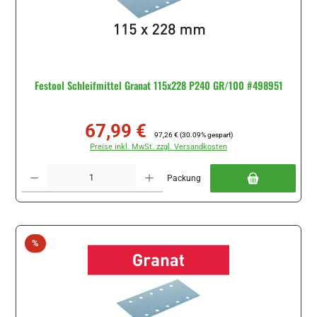
Festool Schleifmittel Granat 115x228 P240 GR/100 #498951
67,99 €
Verkaufspreis:
Regulärer Preis:
97,26 €
(30.09% gespart)
Preise inkl. MwSt. zzgl. Versandkosten
Produkt Anzahl: Gib den gewünschten Wert ein oder benutze die Schaltflächen um di
Packung
Rabatt
%