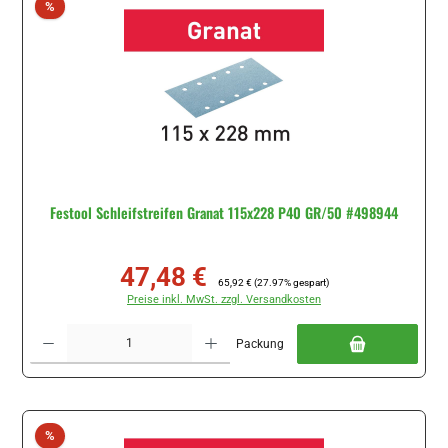
Rabatt
%
Festool Schleifstreifen Granat 115x228 P40 GR/50 #498944
47,48 €
Verkaufspreis:
Regulärer Preis:
65,92 €
(27.97% gespart)
Preise inkl. MwSt. zzgl. Versandkosten
Produkt Anzahl: Gib den gewünschten Wert ein oder benutze die Schaltflächen um di
Packung
Rabatt
%