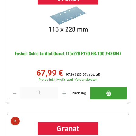
Festool Schleifmittel Granat 115x228 P120 GR/100 #498947
67,99 €
Verkaufspreis:
Regulärer Preis:
97,26 €
(30.09% gespart)
Preise inkl. MwSt. zzgl. Versandkosten
Produkt Anzahl: Gib den gewünschten Wert ein oder benutze die Schaltflächen um di
Packung
Rabatt
%