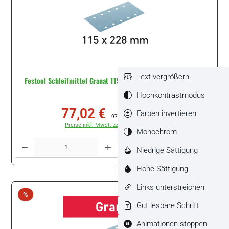
Text vergrößern
Festool Schleifmittel Granat 115x228 P180 GR/100 #498949
Hochkontrastmodus
77,02 €
Farben invertieren
Verkaufspreis:
Regulärer Preis:
97,26 €
(20.81% gespart)
Preise inkl. MwSt. zzgl. Versandkosten
Monochrom
Produkt Anzahl: Gib den gewünschten Wert ein oder benutze die Schaltflächen um di
Packung
Niedrige Sättigung
Hohe Sättigung
Links unterstreichen
Rabatt
%
Gut lesbare Schrift
Animationen stoppen