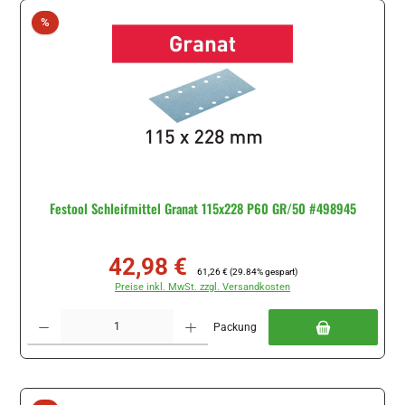
Rabatt
%
Festool Schleifmittel Granat 115x228 P60 GR/50 #498945
42,98 €
Verkaufspreis:
Regulärer Preis:
61,26 €
(29.84% gespart)
Preise inkl. MwSt. zzgl. Versandkosten
Produkt Anzahl: Gib den gewünschten Wert ein oder benutze die Schaltflächen um di
Packung