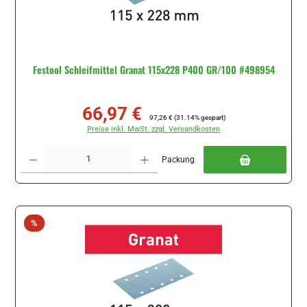
Festool Schleifmittel Granat 115x228 P400 GR/100 #498954
66,97 €
Verkaufspreis:
Regulärer Preis:
97,26 €
(31.14% gespart)
Preise inkl. MwSt. zzgl. Versandkosten
Produkt Anzahl: Gib den gewünschten Wert ein oder benutze die Schaltflächen um di
Packung
Rabatt
%