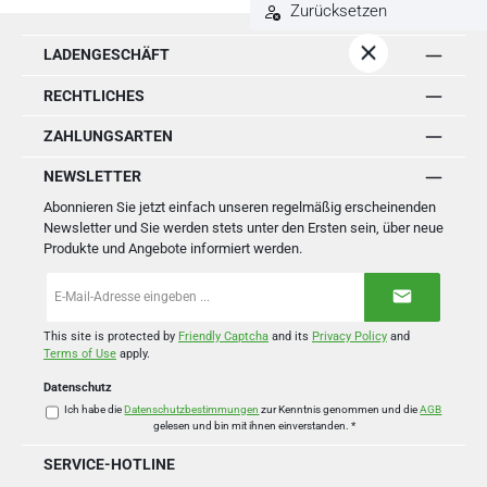
Zurücksetzen
LADENGESCHÄFT
RECHTLICHES
ZAHLUNGSARTEN
NEWSLETTER
Abonnieren Sie jetzt einfach unseren regelmäßig erscheinenden
Newsletter und Sie werden stets unter den Ersten sein, über neue
Produkte und Angebote informiert werden.
E-
Mail-
Adresse
*
This site is protected by
Friendly Captcha
and its
Privacy Policy
and
Terms of Use
apply.
Datenschutz
Ich habe die
Datenschutzbestimmungen
zur Kenntnis genommen und die
AGB
gelesen und bin mit ihnen einverstanden.
*
SERVICE-HOTLINE