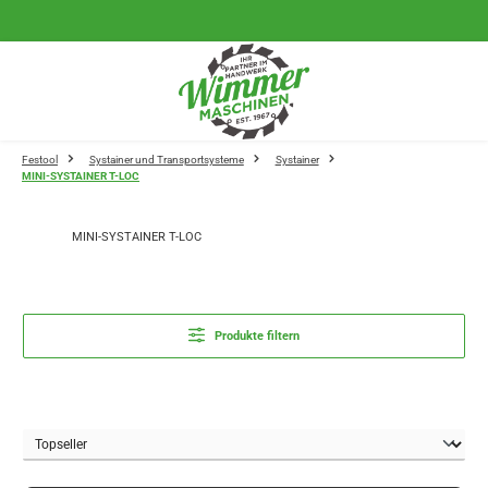
Zum Hauptinhalt springen
Festool
Systainer und Transportsysteme
Systainer
MINI-SYSTAINER T-LOC
MINI-SYSTAINER T-LOC
Produkte filtern