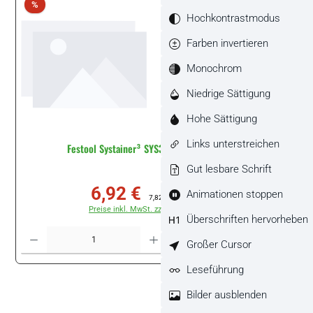
Rabatt
%
Hochkontrastmodus
Farben invertieren
Monochrom
Niedrige Sättigung
Hohe Sättigung
Links unterstreichen
Festool Systainer³ SYS3 XXS 33 BL #205399
Gut lesbare Schrift
6,92 €
Animationen stoppen
Verkaufspreis:
Regulärer Preis:
7,82 €
(11.51% gespart)
Preise inkl. MwSt. zzgl. Versandkosten
Überschriften hervorheben
Produkt Anzahl: Gib den gewünschten Wert ein oder benutze die Schaltflächen um di
Stück
Großer Cursor
Leseführung
Bilder ausblenden