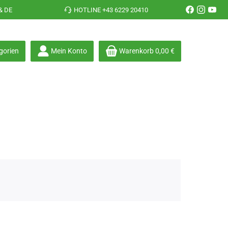
& DE
HOTLINE +43 6229 20410
gorien
Mein Konto
Warenkorb
0,00 €