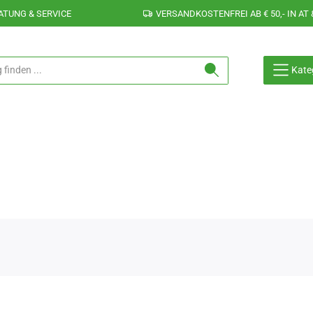
ATUNG & SERVICE
VERSANDKOSTENFREI AB € 50,- IN AT 
Kate