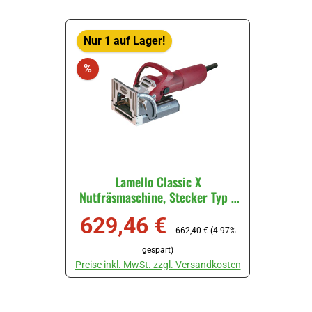
Stück
Nur 1 auf Lager!
Rabatt
%
Lamello Classic X
Nutfräsmaschine, Stecker Typ F
Schuko, im Karton #101602DEK
629,46 €
Verkaufspreis:
Regulärer Preis:
662,40 €
(4.97%
gespart)
Preise inkl. MwSt. zzgl. Versandkosten
Produkt Anzahl: Gib den gewünschten Wert ein oder ben
Stück