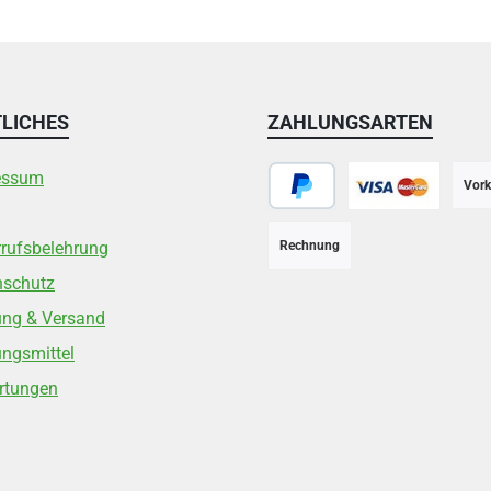
LICHES
ZAHLUNGSARTEN
essum
Vork
PayPal
Kreditkarte
rufsbelehrung
Rechnung
nschutz
ung & Versand
ngsmittel
rtungen