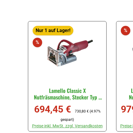
Ra
Nur 1 auf Lager!
%
Rabatt
%
Lamello Classic X
Nutfräsmaschine, Stecker Typ F
N
Schuko, im Systainer3 M
Sys
694,45 €
97
#101602DES
S
Verkaufspreis:
Regulärer Preis:
Verka
730,80 €
(4.97%
gespart)
Preise inkl. MwSt. zzgl. Versandkosten
Preise
Produkt Anzahl: Gib den gewünschten Wert ein oder ben
Produk