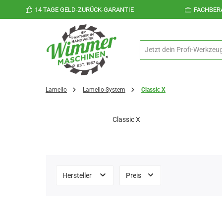
14 TAGE GELD-ZURÜCK-GARANTIE
FACHBER
 Hauptinhalt springen
Zur Suche springen
Zur Hauptnavigation springen
Lamello
Lamello-System
Classic X
Classic X
Hersteller
Preis