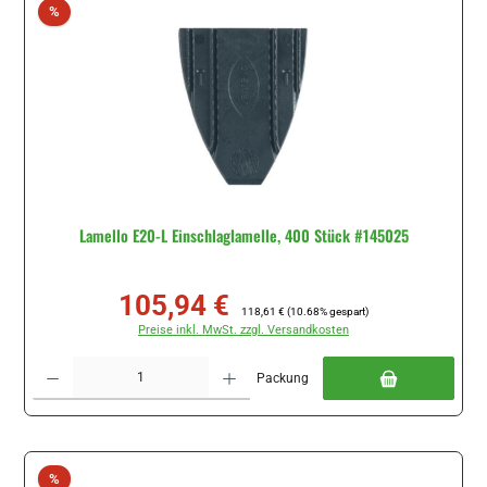
Rabatt
%
Lamello E20-L Einschlaglamelle, 400 Stück #145025
105,94 €
Verkaufspreis:
Regulärer Preis:
118,61 €
(10.68% gespart)
Preise inkl. MwSt. zzgl. Versandkosten
Produkt Anzahl: Gib den gewünschten Wert ein oder benutze die Schaltflächen um di
Packung
Rabatt
%