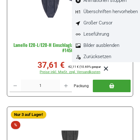
Animationen stoppen
Überschriften hervorheben
Großer Cursor
Leseführung
Lamello E20-L/E20-H Einschlaglamellen gemischt, je 40 Stück
Bilder ausblenden
#145020
Zurücksetzen
37,61 €
Verkaufspreis:
Regulärer Preis:
42,11 €
(10.69% gespart)
Preise inkl. MwSt. zzgl. Versandkosten
Produkt Anzahl: Gib den gewünschten Wert ein oder benutze die Schaltflächen um di
Packung
Nur 3 auf Lager!
Rabatt
%