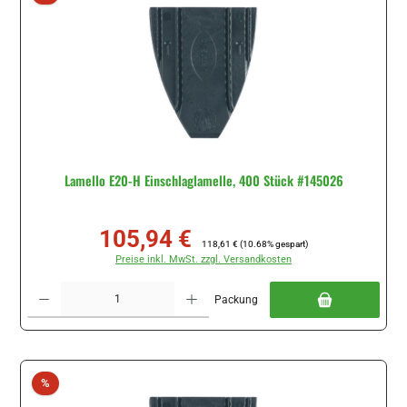
Lamello E20-H Einschlaglamelle, 400 Stück #145026
105,94 €
Verkaufspreis:
Regulärer Preis:
118,61 €
(10.68% gespart)
Preise inkl. MwSt. zzgl. Versandkosten
Produkt Anzahl: Gib den gewünschten Wert ein oder benutze die Schaltflächen um di
Packung
Rabatt
%