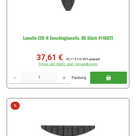
Lamello E20-H Einschlaglamelle, 80 Stück #145021
37,61 €
Verkaufspreis:
Regulärer Preis:
42,11 €
(10.69% gespart)
Preise inkl. MwSt. zzgl. Versandkosten
Produkt Anzahl: Gib den gewünschten Wert ein oder benutze die Schaltflächen um di
Packung
Rabatt
%