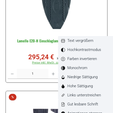
Lamello E20-H Einschlaglamelle, 1200 Stück #145028
Text vergrößern
Hochkontrastmodus
295,24 €
Verkaufspreis:
Regulärer Preis:
Farben invertieren
330,60 €
(10.7% gespart)
Preise inkl. MwSt. zzgl. Versandkosten
Monochrom
Produkt Anzahl: Gib den gewünschten Wert ein oder benutze die Schaltflächen um di
Packung
Niedrige Sättigung
Hohe Sättigung
Links unterstreichen
Rabatt
%
Gut lesbare Schrift