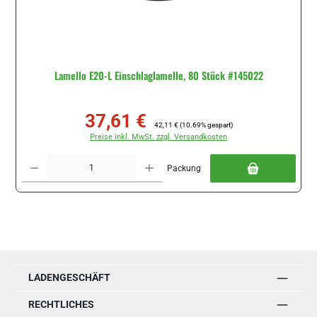
Lamello E20-L Einschlaglamelle, 80 Stück #145022
37,61 €
Verkaufspreis:
Regulärer Preis:
42,11 €
(10.69% gespart)
Preise inkl. MwSt. zzgl. Versandkosten
Produkt Anzahl: Gib den gewünschten Wert ein oder benutze die Schaltflächen um di
Packung
LADENGESCHÄFT
RECHTLICHES