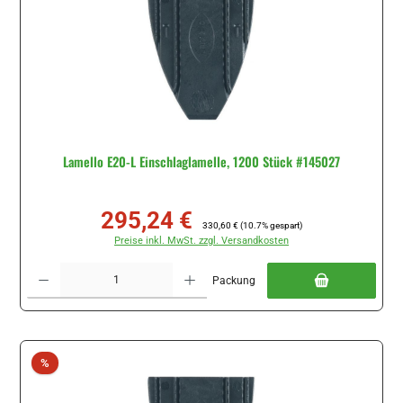
Lamello E20-L Einschlaglamelle, 1200 Stück #145027
295,24 €
Verkaufspreis:
Regulärer Preis:
330,60 €
(10.7% gespart)
Preise inkl. MwSt. zzgl. Versandkosten
Produkt Anzahl: Gib den gewünschten Wert ein oder benutze die Schaltflächen um di
Packung
Rabatt
%