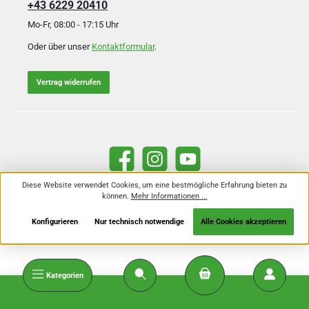
+43 6229 20410
Mo-Fr, 08:00 - 17:15 Uhr
Oder über unser
Kontaktformular
.
Vertrag widerrufen
Facebook
Instagram
YouTube
Diese Website verwendet Cookies, um eine bestmögliche Erfahrung bieten zu
können.
Mehr Informationen ...
Alle Preise inkl. gesetzl. Mehrwertsteuer zzgl.
Versandkosten
und ggf.
Nachnahmegebühren, wenn nicht anders angegeben.
Konfigurieren
Nur technisch notwendige
Alle Cookies akzeptieren
Kategorien