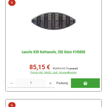
Rabatt
%
Lamello K20 Haftlamelle, 250 Stück #145000
85,15 €
Verkaufspreis:
Regulärer Preis:
95,35 €
(10.7% gespart)
Preise inkl. MwSt. zzgl. Versandkosten
Produkt Anzahl: Gib den gewünschten Wert ein oder benutze die Schaltflächen um di
Packung
Rabatt
%