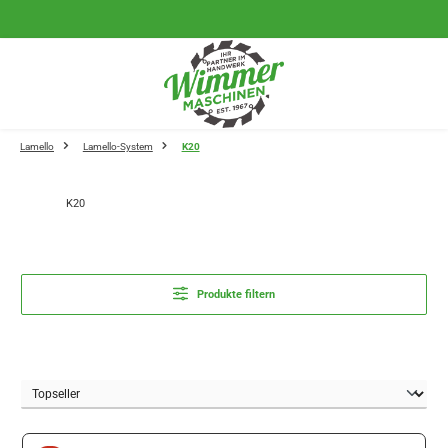
Zum Hauptinhalt springen
Lamello
Lamello-System
K20
K20
Produkte filtern