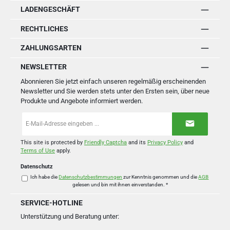
LADENGESCHÄFT
RECHTLICHES
ZAHLUNGSARTEN
NEWSLETTER
Abonnieren Sie jetzt einfach unseren regelmäßig erscheinenden
Newsletter und Sie werden stets unter den Ersten sein, über neue
Produkte und Angebote informiert werden.
E-
Mail-
Adresse
*
This site is protected by
Friendly Captcha
and its
Privacy Policy
and
Terms of Use
apply.
Datenschutz
Ich habe die
Datenschutzbestimmungen
zur Kenntnis genommen und die
AGB
gelesen und bin mit ihnen einverstanden.
*
SERVICE-HOTLINE
Unterstützung und Beratung unter: