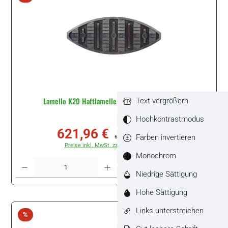
Lamello K20 Haftlamelle, 2500 Stück #145000I
Text vergrößern
Hochkontrastmodus
621,96 €
Verkaufspreis:
Regulärer Preis:
Farben invertieren
696,46 €
(10.7% gespart)
Preise inkl. MwSt. zzgl. Versandkosten
Monochrom
Produkt Anzahl: Gib den gewünschten Wert ein oder benutze die Schaltflächen um di
Packung
Niedrige Sättigung
Hohe Sättigung
Links unterstreichen
Rabatt
%