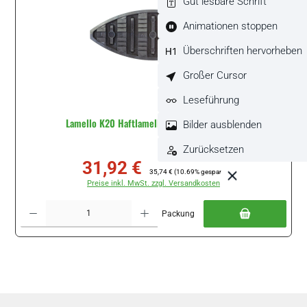
Gut lesbare Schrift
Animationen stoppen
Überschriften hervorheben
Großer Cursor
Leseführung
Lamello K20 Haftlamelle, 80 Stück #145001
Bilder ausblenden
Zurücksetzen
31,92 €
Verkaufspreis:
Regulärer Preis:
35,74 €
(10.69% gespart)
Preise inkl. MwSt. zzgl. Versandkosten
Produkt Anzahl: Gib den gewünschten Wert ein oder benutze die Schaltflächen um di
Packung