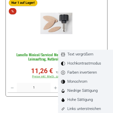
Nur 1 auf Lager!
Rabatt
%
Lamello Minicol/Servicol Metalldüse H9, für seitlichen
Text vergrößern
Leimauftrag, Nutbreite 3 mm #285509
Hochkontrastmodus
11,26 €
Verkaufspreis:
Regulärer Preis:
Farben invertieren
12,14 €
(7.25% gespart)
Preise inkl. MwSt. zzgl. Versandkosten
Monochrom
Produkt Anzahl: Gib den gewünschten Wert ein oder benutze die Schaltflächen um di
Stück
Niedrige Sättigung
Hohe Sättigung
Links unterstreichen