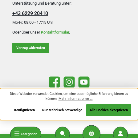
Unterstützung und Beratung unter:
+43 6229 20410
Mo-Fr, 08:00 - 17:15 Uhr
Oder über unser
Kontaktformular
.
Vertrag widerrufen
Facebook
Instagram
YouTube
Diese Website verwendet Cookies, um eine bestmögliche Erfahrung bieten zu
können.
Mehr Informationen ...
Alle Preise inkl. gesetzl. Mehrwertsteuer zzgl.
Versandkosten
und ggf.
Nachnahmegebühren, wenn nicht anders angegeben.
Konfigurieren
Nur technisch notwendige
Alle Cookies akzeptieren
Kategorien