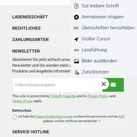
Gut lesbare Schrift
Animationen stoppen
LADENGESCHÄFT
Überschriften hervorheben
RECHTLICHES
Großer Cursor
ZAHLUNGSARTEN
Leseführung
NEWSLETTER
Abonnieren Sie jetzt einfach unseren regelmäßig erscheinenden
Bilder ausblenden
Newsletter und Sie werden stets unter den Ersten sein, über neue
Produkte und Angebote informiert werden.
Zurücksetzen
E-
Mail-
Adresse
*
This site is protected by
Friendly Captcha
and its
Privacy Policy
and
Terms of Use
apply.
Datenschutz
Ich habe die
Datenschutzbestimmungen
zur Kenntnis genommen und die
AGB
gelesen und bin mit ihnen einverstanden.
*
SERVICE-HOTLINE