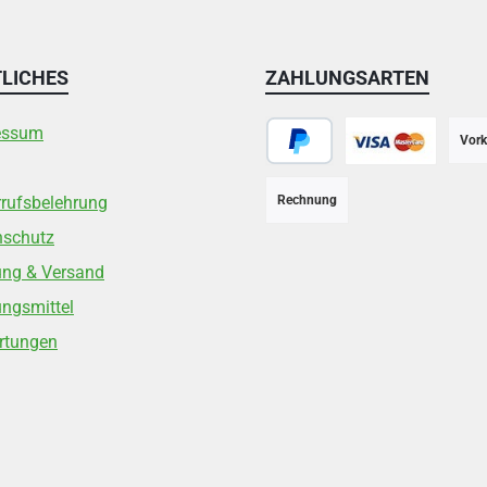
LICHES
ZAHLUNGSARTEN
essum
Vork
PayPal
Kreditkarte
rufsbelehrung
Rechnung
nschutz
ung & Versand
ngsmittel
rtungen