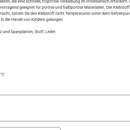
ekten, die eine schnelle, tropffreie Verklebung im Innenbereich erfordern. 
vorragend geeignet für poröse und halbporöse Materialien. Der Klebstoff
rsicht, setzen Sie den Klebstoff nicht Temperaturen unter dem Gefrierpun
t in die Hände von Kindern gelangen.
 und Spanplatten, Stoff, Leder.
0°C