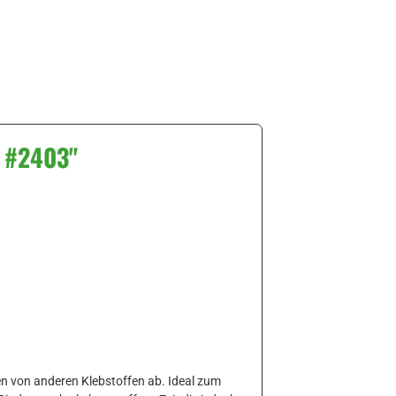
l #2403"
ten von anderen Klebstoffen ab. Ideal zum