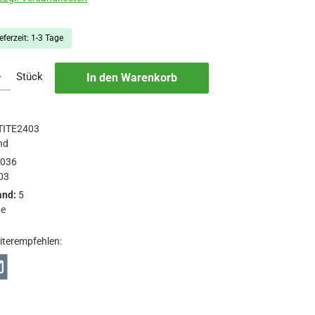
eferzeit: 1-3 Tage
b den gewünschten Wert ein oder benutze die Schaltflächen um die Anzah
Stück
In den Warenkorb
TITE2403
nd
4036
03
and:
5
ge
iterempfehlen: