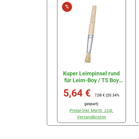
Rabatt
%
Kuper Leimpinsel rund
für Leim-Boy / TS Boy
#801
5,64 €
Verkaufspreis:
Regulärer Preis:
7,08 €
(20.34%
Produkt Anzahl: Gib den gewünschten W
gespart)
Stück
Preise inkl. MwSt. zzgl.
Versandkosten