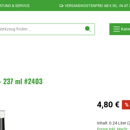
ATUNG & SERVICE
VERSANDKOSTENFREI AB € 50,- IN AT 
Kate
 - 237 ml #2403
Verkaufspreis:
4,80 €
%
Inhalt:
0.24 Liter
(
Preise inkl. MwSt.