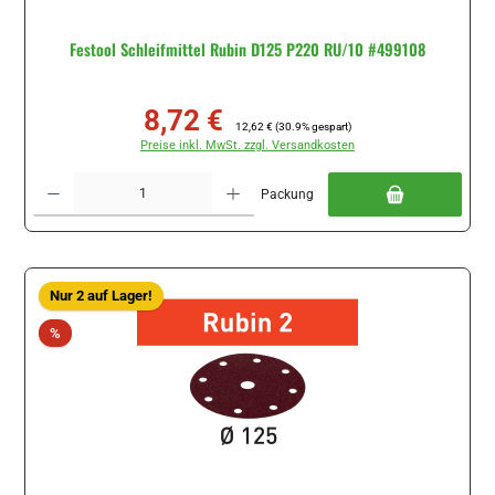
Festool Schleifmittel Rubin D125 P220 RU/10 #499108
8,72 €
Verkaufspreis:
Regulärer Preis:
12,62 €
(30.9% gespart)
Preise inkl. MwSt. zzgl. Versandkosten
Produkt Anzahl: Gib den gewünschten Wert ein oder benutze die Schaltflächen um di
Packung
Nur 2 auf Lager!
Rabatt
%