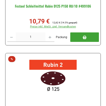
Festool Schleifmittel Rubin D125 P150 RU/10 #499106
10,79 €
Verkaufspreis:
Regulärer Preis:
12,62 €
(14.5% gespart)
Preise inkl. MwSt. zzgl. Versandkosten
Produkt Anzahl: Gib den gewünschten Wert ein oder benutze die Schaltflächen um di
Packung
Rabatt
%