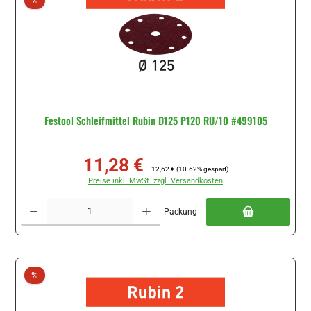
%
Festool Schleifmittel Rubin D125 P120 RU/10 #499105
11,28 €
Verkaufspreis:
Regulärer Preis:
12,62 €
(10.62% gespart)
Preise inkl. MwSt. zzgl. Versandkosten
Produkt Anzahl: Gib den gewünschten Wert ein oder benutze die Schaltflächen um di
Packung
Rabatt
%