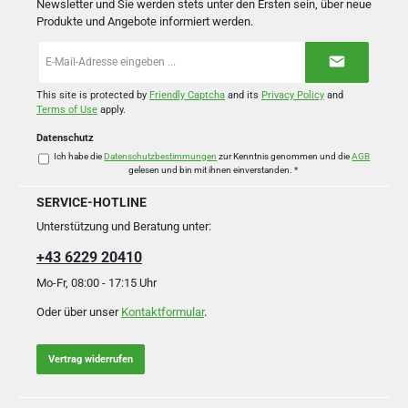
Newsletter und Sie werden stets unter den Ersten sein, über neue
Produkte und Angebote informiert werden.
E-
Mail-
Adresse
*
This site is protected by
Friendly Captcha
and its
Privacy Policy
and
Terms of Use
apply.
Datenschutz
Ich habe die
Datenschutzbestimmungen
zur Kenntnis genommen und die
AGB
gelesen und bin mit ihnen einverstanden.
*
SERVICE-HOTLINE
Unterstützung und Beratung unter:
+43 6229 20410
Mo-Fr, 08:00 - 17:15 Uhr
Oder über unser
Kontaktformular
.
Vertrag widerrufen