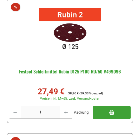
Rabatt
%
Festool Schleifmittel Rubin D125 P100 RU/50 #499096
27,49 €
Verkaufspreis:
Regulärer Preis:
38,90 €
(29.33% gespart)
Preise inkl. MwSt. zzgl. Versandkosten
Produkt Anzahl: Gib den gewünschten Wert ein oder benutze die Schaltflächen um di
Packung