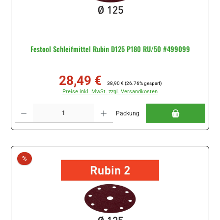
Festool Schleifmittel Rubin D125 P180 RU/50 #499099
28,49 €
Verkaufspreis:
Regulärer Preis:
38,90 €
(26.76% gespart)
Preise inkl. MwSt. zzgl. Versandkosten
Produkt Anzahl: Gib den gewünschten Wert ein oder benutze die Schaltflächen um di
Packung
Rabatt
%