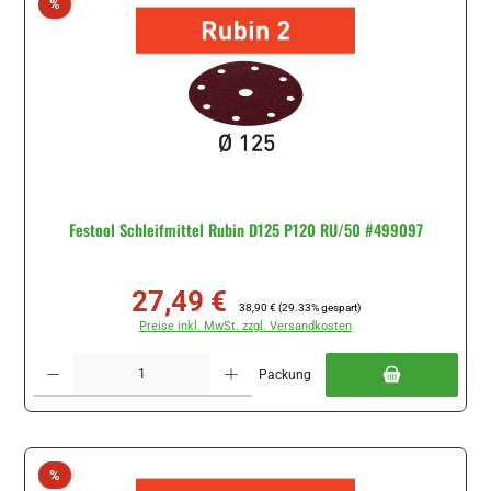
Rabatt
%
Festool Schleifmittel Rubin D125 P120 RU/50 #499097
27,49 €
Verkaufspreis:
Regulärer Preis:
38,90 €
(29.33% gespart)
Preise inkl. MwSt. zzgl. Versandkosten
Produkt Anzahl: Gib den gewünschten Wert ein oder benutze die Schaltflächen um di
Packung
Rabatt
%