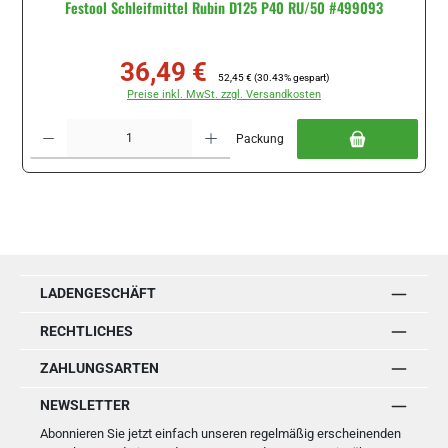
Festool Schleifmittel Rubin D125 P40 RU/50 #499093
36,49 €
Verkaufspreis:
Regulärer Preis:
52,45 €
(30.43% gespart)
Preise inkl. MwSt. zzgl. Versandkosten
Produkt Anzahl: Gib den gewünschten Wert ein oder benutze die Schaltflächen um di
Packung
LADENGESCHÄFT
RECHTLICHES
ZAHLUNGSARTEN
NEWSLETTER
Abonnieren Sie jetzt einfach unseren regelmäßig erscheinenden