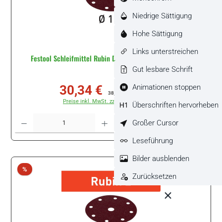
Niedrige Sättigung
Hohe Sättigung
Links unterstreichen
Festool Schleifmittel Rubin D125 P150 RU/50 #499098
Gut lesbare Schrift
Animationen stoppen
30,34 €
Verkaufspreis:
Regulärer Preis:
38,90 €
(22.01% gespart)
Preise inkl. MwSt. zzgl. Versandkosten
Überschriften hervorheben
Produkt Anzahl: Gib den gewünschten Wert ein oder benutze die Schaltflächen um di
Großer Cursor
Packung
Leseführung
Bilder ausblenden
Rabatt
%
Zurücksetzen