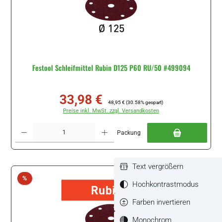
Festool Schleifmittel Rubin D125 P60 RU/50 #499094
33,98 €
Verkaufspreis:
Regulärer Preis:
48,95 €
(30.58% gespart)
Preise inkl. MwSt. zzgl. Versandkosten
Produkt Anzahl: Gib den gewünschten Wert ein oder benutze die Schaltflächen um di
Packung
Text vergrößern
Rabatt
%
Hochkontrastmodus
Farben invertieren
Monochrom