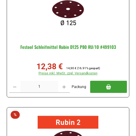
Festool Schleifmittel Rubin D125 P80 RU/10 #499103
12,38 €
Verkaufspreis:
Regulärer Preis:
14,90 €
(16.91% gespart)
Preise inkl. MwSt. zzgl. Versandkosten
Produkt Anzahl: Gib den gewünschten Wert ein oder benutze die Schaltflächen um di
Packung
Rabatt
%