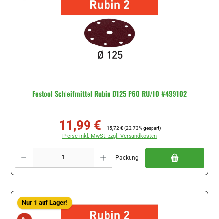
Festool Schleifmittel Rubin D125 P60 RU/10 #499102
11,99 €
Verkaufspreis:
Regulärer Preis:
15,72 €
(23.73% gespart)
Preise inkl. MwSt. zzgl. Versandkosten
Produkt Anzahl: Gib den gewünschten Wert ein oder benutze die Schaltflächen um di
Packung
Nur 1 auf Lager!
Rabatt