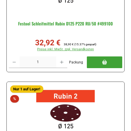
Festool Schleifmittel Rubin D125 P220 RU/50 #499100
32,92 €
Verkaufspreis:
Regulärer Preis:
38,90 €
(15.37% gespart)
Preise inkl. MwSt. zzgl. Versandkosten
Produkt Anzahl: Gib den gewünschten Wert ein oder benutze die Schaltflächen um di
Packung
Nur 1 auf Lager!
Rabatt
%