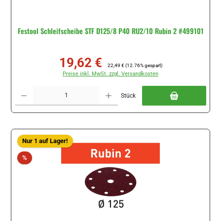
Festool Schleifscheibe STF D125/8 P40 RU2/10 Rubin 2 #499101
19,62 €
Verkaufspreis:
Regulärer Preis:
22,49 €
(12.76% gespart)
Preise inkl. MwSt. zzgl. Versandkosten
Produkt Anzahl: Gib den gewünschten Wert ein oder benutze die Schaltflächen um di
Stück
Nur 1 auf Lager!
Rabatt
%