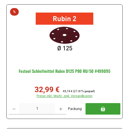
Rabatt
%
Festool Schleifmittel Rubin D125 P80 RU/50 #499095
32,99 €
Verkaufspreis:
Regulärer Preis:
45,74 €
(27.87% gespart)
Preise inkl. MwSt. zzgl. Versandkosten
Produkt Anzahl: Gib den gewünschten Wert ein oder benutze die Schaltflächen um di
Packung