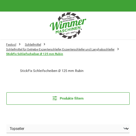
Zum Hauptinhalt springen
Festool
Schleifmittel
Schleifmittel für Getriebe-Exzenterschleifer, Exzenterschleifer und Langhalsschleifer
StickFix Schleifscheiben Ø 125 mm Rubin
StickFix Schleifscheiben Ø 125 mm Rubin
Produkte filtern