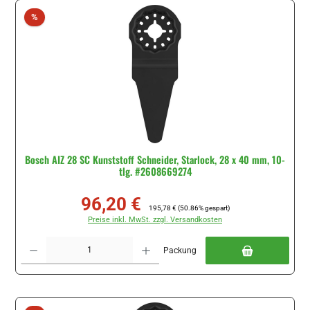
Rabatt
%
Bosch AIZ 28 SC Kunststoff Schneider, Starlock, 28 x 40 mm, 10-
tlg. #2608669274
96,20 €
Verkaufspreis:
Regulärer Preis:
195,78 €
(50.86% gespart)
Preise inkl. MwSt. zzgl. Versandkosten
Produkt Anzahl: Gib den gewünschten Wert ein oder benutze die Schaltflächen um di
Packung