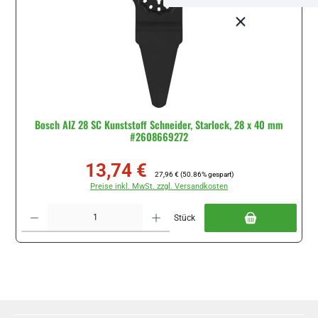
Bosch AIZ 28 SC Kunststoff Schneider, Starlock, 28 x 40 mm
#2608669272
13,74 €
Verkaufspreis:
Regulärer Preis:
27,96 €
(50.86% gespart)
Preise inkl. MwSt. zzgl. Versandkosten
Produkt Anzahl: Gib den gewünschten Wert ein oder benutze die Schaltflächen um di
Stück