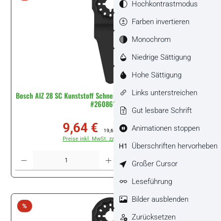
Hochkontrastmodus
Farben invertieren
Monochrom
Niedrige Sättigung
Hohe Sättigung
Links unterstreichen
Bosch AIZ 28 SC Kunststoff Schneider, Starlock, 28 x 40 mm, TU25
#2608669275
Gut lesbare Schrift
9,64 €
Animationen stoppen
Verkaufspreis:
Regulärer Preis:
19,61 €
(50.84% gespart)
Preise inkl. MwSt. zzgl. Versandkosten
Überschriften hervorheben
Produkt Anzahl: Gib den gewünschten Wert ein oder benutze die Schaltflächen um di
Stück
Großer Cursor
Leseführung
Bilder ausblenden
Rabatt
%
Zurücksetzen