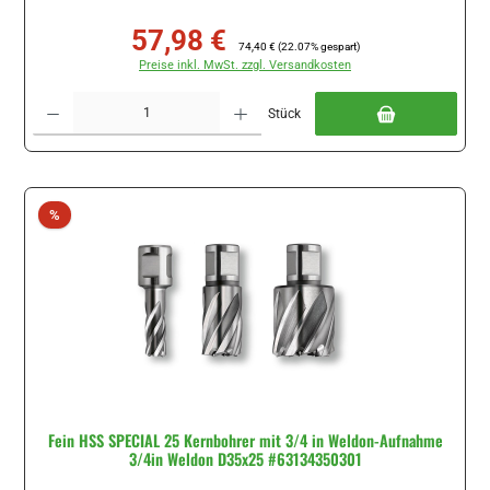
57,98 €
Verkaufspreis:
Regulärer Preis:
74,40 €
(22.07% gespart)
Preise inkl. MwSt. zzgl. Versandkosten
Produkt Anzahl: Gib den gewünschten Wert ein oder benutze die Schaltflächen um di
Stück
Rabatt
%
Fein HSS SPECIAL 25 Kernbohrer mit 3/4 in Weldon-Aufnahme
3/4in Weldon D35x25 #63134350301