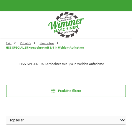
Zum Hauptinhalt springen
Fein
Zubehör
Kernbohrer
HSS SPECIAL 25 Kernbohrer mit 3/4 in Weldon-Aufnahme
HSS SPECIAL 25 Kernbohrer mit 3/4 in Weldon-Aufnahme
Produkte filtern