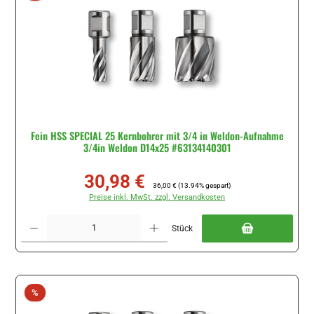
Fein HSS SPECIAL 25 Kernbohrer mit 3/4 in Weldon-Aufnahme
3/4in Weldon D14x25 #63134140301
30,98 €
Verkaufspreis:
Regulärer Preis:
36,00 €
(13.94% gespart)
Preise inkl. MwSt. zzgl. Versandkosten
Produkt Anzahl: Gib den gewünschten Wert ein oder benutze die Schaltflächen um di
Stück
Rabatt
%