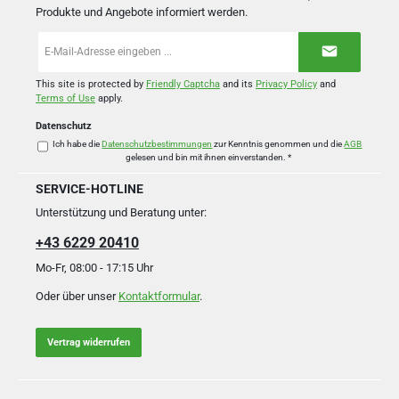
Produkte und Angebote informiert werden.
E-
Mail-
Adresse
*
This site is protected by
Friendly Captcha
and its
Privacy Policy
and
Terms of Use
apply.
Datenschutz
Ich habe die
Datenschutzbestimmungen
zur Kenntnis genommen und die
AGB
gelesen und bin mit ihnen einverstanden.
*
SERVICE-HOTLINE
Unterstützung und Beratung unter:
+43 6229 20410
Mo-Fr, 08:00 - 17:15 Uhr
Oder über unser
Kontaktformular
.
Vertrag widerrufen