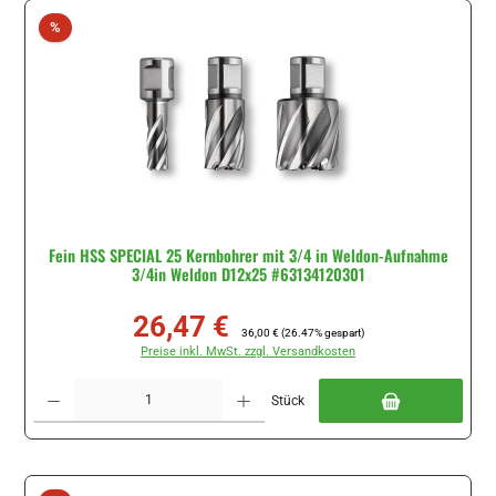
Rabatt
%
Fein HSS SPECIAL 25 Kernbohrer mit 3/4 in Weldon-Aufnahme
3/4in Weldon D12x25 #63134120301
26,47 €
Verkaufspreis:
Regulärer Preis:
36,00 €
(26.47% gespart)
Preise inkl. MwSt. zzgl. Versandkosten
Produkt Anzahl: Gib den gewünschten Wert ein oder benutze die Schaltflächen um di
Stück