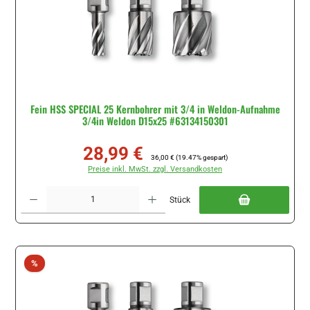
Fein HSS SPECIAL 25 Kernbohrer mit 3/4 in Weldon-Aufnahme
3/4in Weldon D15x25 #63134150301
28,99 €
Verkaufspreis:
Regulärer Preis:
36,00 €
(19.47% gespart)
Preise inkl. MwSt. zzgl. Versandkosten
Produkt Anzahl: Gib den gewünschten Wert ein oder benutze die Schaltflächen um di
Stück
Rabatt
%