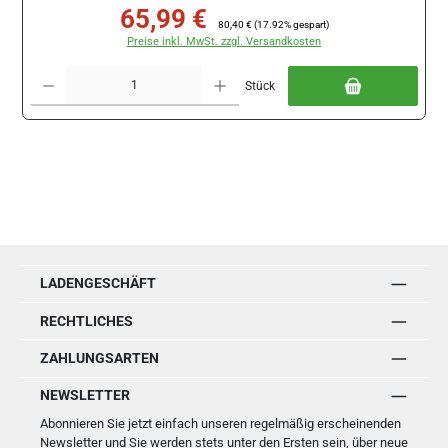
65,99 €
Verkaufspreis:
Regulärer Preis:
80,40 €
(17.92% gespart)
Preise inkl. MwSt. zzgl. Versandkosten
Produkt Anzahl: Gib den gewünschten Wert ein oder benutze die Schaltflächen um di
Stück
LADENGESCHÄFT
RECHTLICHES
ZAHLUNGSARTEN
NEWSLETTER
Abonnieren Sie jetzt einfach unseren regelmäßig erscheinenden
Newsletter und Sie werden stets unter den Ersten sein, über neue