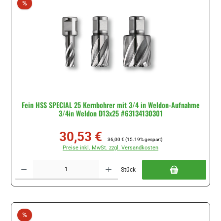
Rabatt
%
Fein HSS SPECIAL 25 Kernbohrer mit 3/4 in Weldon-Aufnahme
3/4in Weldon D13x25 #63134130301
30,53 €
Verkaufspreis:
Regulärer Preis:
36,00 €
(15.19% gespart)
Preise inkl. MwSt. zzgl. Versandkosten
Produkt Anzahl: Gib den gewünschten Wert ein oder benutze die Schaltflächen um di
Stück
Rabatt
%