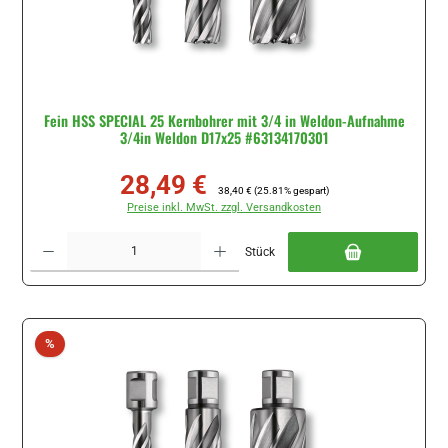
Fein HSS SPECIAL 25 Kernbohrer mit 3/4 in Weldon-Aufnahme
3/4in Weldon D17x25 #63134170301
28,49 €
Verkaufspreis:
Regulärer Preis:
38,40 €
(25.81% gespart)
Preise inkl. MwSt. zzgl. Versandkosten
Produkt Anzahl: Gib den gewünschten Wert ein oder benutze die Schaltflächen um di
Stück
Rabatt
%