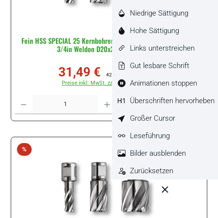
Niedrige Sättigung
Hohe Sättigung
Fein HSS SPECIAL 25 Kernbohrer mit 3/4 in Weldon-Aufnahme
Links unterstreichen
3/4in Weldon D20x25 #63134200301
Gut lesbare Schrift
31,49 €
Verkaufspreis:
Regulärer Preis:
42,00 €
(25.02% gespart)
Animationen stoppen
Preise inkl. MwSt. zzgl. Versandkosten
Produkt Anzahl: Gib den gewünschten Wert ein oder benutze die Schaltflächen um di
Überschriften hervorheben
Stück
Großer Cursor
Leseführung
Rabatt
%
Bilder ausblenden
Zurücksetzen