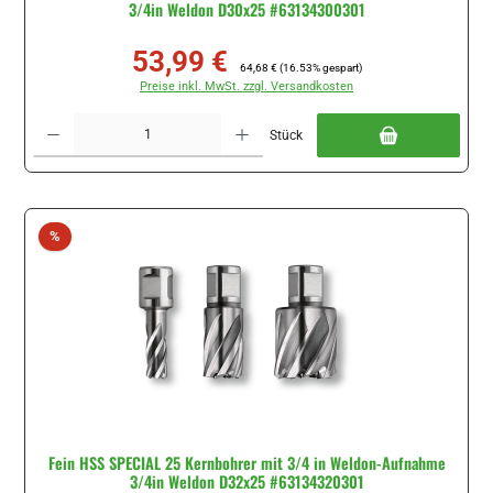
3/4in Weldon D30x25 #63134300301
53,99 €
Verkaufspreis:
Regulärer Preis:
64,68 €
(16.53% gespart)
Preise inkl. MwSt. zzgl. Versandkosten
Produkt Anzahl: Gib den gewünschten Wert ein oder benutze die Schaltflächen um di
Stück
Rabatt
%
Fein HSS SPECIAL 25 Kernbohrer mit 3/4 in Weldon-Aufnahme
3/4in Weldon D32x25 #63134320301