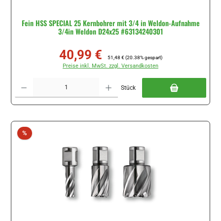
Fein HSS SPECIAL 25 Kernbohrer mit 3/4 in Weldon-Aufnahme
3/4in Weldon D24x25 #63134240301
40,99 €
Verkaufspreis:
Regulärer Preis:
51,48 €
(20.38% gespart)
Preise inkl. MwSt. zzgl. Versandkosten
Produkt Anzahl: Gib den gewünschten Wert ein oder benutze die Schaltflächen um di
Stück
Rabatt
%