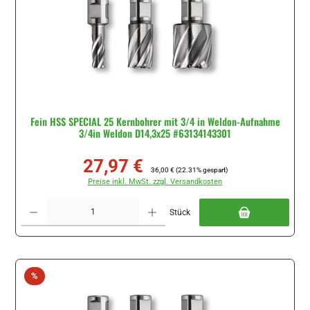
Fein HSS SPECIAL 25 Kernbohrer mit 3/4 in Weldon-Aufnahme
3/4in Weldon D14,3x25 #63134143301
27,97 €
Verkaufspreis:
Regulärer Preis:
36,00 €
(22.31% gespart)
Preise inkl. MwSt. zzgl. Versandkosten
Produkt Anzahl: Gib den gewünschten Wert ein oder benutze die Schaltflächen um di
Stück
Rabatt
%