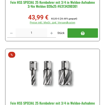
Fein HSS SPECIAL 25 Kernbohrer mit 3/4 in Weldon-Aufnahme
3/4in Weldon D28x25 #63134280301
43,99 €
Verkaufspreis:
Regulärer Preis:
60,00 €
(26.68% gespart)
Preise inkl. MwSt. zzgl. Versandkosten
Produkt Anzahl: Gib den gewünschten Wert ein oder benutze die Schaltflächen um di
Stück
Rabatt
%
Fein HSS SPECIAL 25 Kernbohrer mit 3/4 in Weldon-Aufnahme