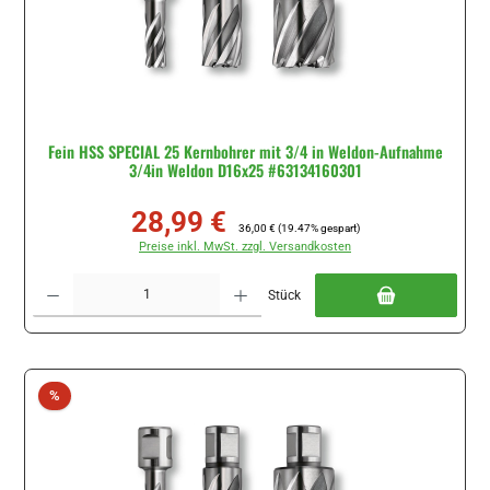
Fein HSS SPECIAL 25 Kernbohrer mit 3/4 in Weldon-Aufnahme
3/4in Weldon D16x25 #63134160301
28,99 €
Verkaufspreis:
Regulärer Preis:
36,00 €
(19.47% gespart)
Preise inkl. MwSt. zzgl. Versandkosten
Produkt Anzahl: Gib den gewünschten Wert ein oder benutze die Schaltflächen um di
Stück
Rabatt
%