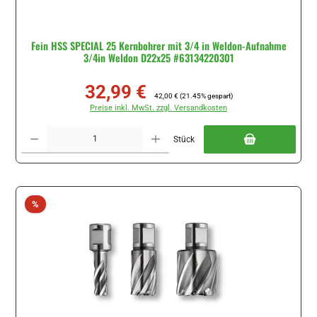
Fein HSS SPECIAL 25 Kernbohrer mit 3/4 in Weldon-Aufnahme
3/4in Weldon D22x25 #63134220301
32,99 €
Verkaufspreis:
Regulärer Preis:
42,00 €
(21.45% gespart)
Preise inkl. MwSt. zzgl. Versandkosten
Produkt Anzahl: Gib den gewünschten Wert ein oder benutze die Schaltflächen um di
Stück
Rabatt
%