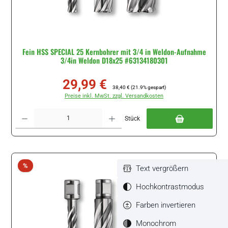
Fein HSS SPECIAL 25 Kernbohrer mit 3/4 in Weldon-Aufnahme
3/4in Weldon D18x25 #63134180301
29,99 €
Verkaufspreis:
Regulärer Preis:
38,40 €
(21.9% gespart)
Preise inkl. MwSt. zzgl. Versandkosten
Produkt Anzahl: Gib den gewünschten Wert ein oder benutze die Schaltflächen um di
Stück
Rabatt
%
Text vergrößern
Hochkontrastmodus
Farben invertieren
Monochrom