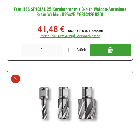
Fein HSS SPECIAL 25 Kernbohrer mit 3/4 in Weldon-Aufnahme
3/4in Weldon D26x25 #63134260301
41,48 €
Verkaufspreis:
Regulärer Preis:
55,32 €
(25.02% gespart)
Preise inkl. MwSt. zzgl. Versandkosten
Produkt Anzahl: Gib den gewünschten Wert ein oder benutze die Schaltflächen um di
Stück
Rabatt
%