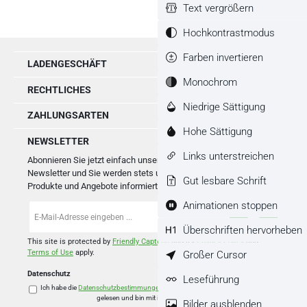
Text vergrößern
Hochkontrastmodus
Farben invertieren
LADENGESCHÄFT
Monochrom
RECHTLICHES
Niedrige Sättigung
ZAHLUNGSARTEN
Hohe Sättigung
NEWSLETTER
Links unterstreichen
Abonnieren Sie jetzt einfach unseren regelmäßig erscheinenden
Newsletter und Sie werden stets unter den Ersten sein, über neue
Gut lesbare Schrift
Produkte und Angebote informiert werden.
Animationen stoppen
E-
Mail-
Überschriften hervorheben
Adresse
*
This site is protected by
Friendly Captcha
and its
Privacy Policy
and
Großer Cursor
Terms of Use
apply.
Datenschutz
Leseführung
Ich habe die
Datenschutzbestimmungen
zur Kenntnis genommen und die
AGB
gelesen und bin mit ihnen einverstanden.
*
Bilder ausblenden