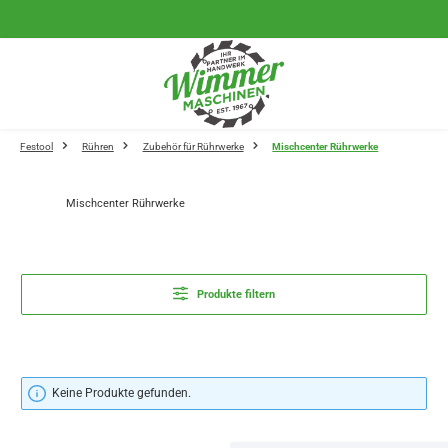
Zum Hauptinhalt springen
Festool
Rühren
Zubehör für Rührwerke
Mischcenter Rührwerke
Mischcenter Rührwerke
Produkte filtern
Keine Produkte gefunden.