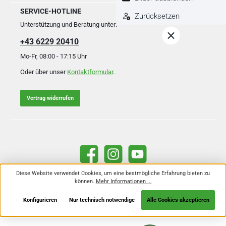
SERVICE-HOTLINE
Zurücksetzen
Unterstützung und Beratung unter:
+43 6229 20410
Mo-Fr, 08:00 - 17:15 Uhr
Oder über unser
Kontaktformular
.
Vertrag widerrufen
Facebook
Instagram
YouTube
Diese Website verwendet Cookies, um eine bestmögliche Erfahrung bieten zu
können.
Mehr Informationen ...
Alle Preise inkl. gesetzl. Mehrwertsteuer zzgl.
Versandkosten
und ggf.
Nachnahmegebühren, wenn nicht anders angegeben.
Konfigurieren
Nur technisch notwendige
Alle Cookies akzeptieren