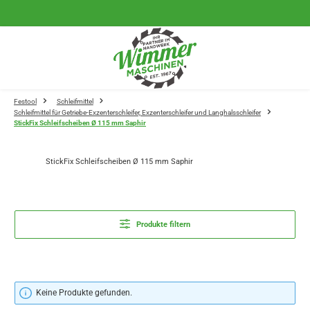
Zum Hauptinhalt springen
Festool
Schleifmittel
Schleifmittel für Getriebe-Exzenterschleifer, Exzenterschleifer und Langhalsschleifer
StickFix Schleifscheiben Ø 115 mm Saphir
StickFix Schleifscheiben Ø 115 mm Saphir
Produkte filtern
Keine Produkte gefunden.