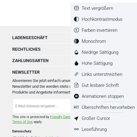
Text vergrößern
Hochkontrastmodus
Farben invertieren
LADENGESCHÄFT
Monochrom
RECHTLICHES
Niedrige Sättigung
ZAHLUNGSARTEN
Hohe Sättigung
NEWSLETTER
Links unterstreichen
Abonnieren Sie jetzt einfach unseren regelmäßig erscheinenden
Gut lesbare Schrift
Newsletter und Sie werden stets unter den Ersten sein, über neue
Produkte und Angebote informiert werden.
Animationen stoppen
E-
Überschriften hervorheben
Mail-
Adresse
*
This site is protected by
Friendly Captcha
and its
Privacy Policy
and
Großer Cursor
Terms of Use
apply.
Leseführung
Datenschutz