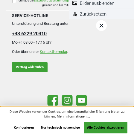
Ich habe die
Datenschutzbestimmungen
zur Kenntnis genommen und die
AGB
Bilder ausblenden
gelesen und bin mit ihnen einverstanden.
*
Zurücksetzen
SERVICE-HOTLINE
Unterstützung und Beratung unter:
+43 6229 20410
Mo-Fr, 08:00 - 17:15 Uhr
Oder über unser
Kontaktformular
.
Vertrag widerrufen
Facebook
Instagram
YouTube
Diese Website verwendet Cookies, um eine bestmögliche Erfahrung bieten zu
können.
Mehr Informationen ...
Alle Preise inkl. gesetzl. Mehrwertsteuer zzgl.
Versandkosten
und ggf.
Nachnahmegebühren, wenn nicht anders angegeben.
Konfigurieren
Nur technisch notwendige
Alle Cookies akzeptieren