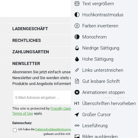
Text vergrößern
Hochkontrastmodus
Farben invertieren
LADENGESCHÄFT
Monochrom
RECHTLICHES
Niedrige Sättigung
ZAHLUNGSARTEN
Hohe Sättigung
NEWSLETTER
Links unterstreichen
Abonnieren Sie jetzt einfach unseren regelmäßig erscheinenden
Newsletter und Sie werden stets unter den Ersten sein, über neue
Gut lesbare Schrift
Produkte und Angebote informiert werden.
Animationen stoppen
E-
Mail-
Überschriften hervorheben
Adresse
*
This site is protected by
Friendly Captcha
and its
Privacy Policy
and
Großer Cursor
Terms of Use
apply.
Datenschutz
Leseführung
Ich habe die
Datenschutzbestimmungen
zur Kenntnis genommen und die
AGB
gelesen und bin mit ihnen einverstanden.
*
Bilder ausblenden