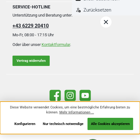
SERVICE-HOTLINE
Zurücksetzen
Unterstützung und Beratung unter:
+43 6229 20410
Mo-Fr, 08:00 - 17:15 Uhr
Oder über unser
Kontaktformular
.
Vertrag widerrufen
Facebook
Instagram
YouTube
Diese Website verwendet Cookies, um eine bestmögliche Erfahrung bieten zu
können.
Mehr Informationen ...
Alle Preise inkl. gesetzl. Mehrwertsteuer zzgl.
Versandkosten
und ggf.
Nachnahmegebühren, wenn nicht anders angegeben.
Konfigurieren
Nur technisch notwendige
Alle Cookies akzeptieren