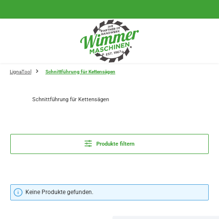
Zum Hauptinhalt springen
LignaTool
Schnittführung für Kettensägen
Schnittführung für Kettensägen
Produkte filtern
Keine Produkte gefunden.