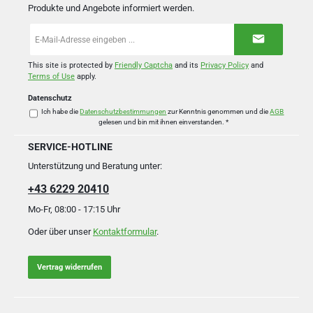
Produkte und Angebote informiert werden.
E-
Mail-
Adresse
*
This site is protected by
Friendly Captcha
and its
Privacy Policy
and
Terms of Use
apply.
Datenschutz
Ich habe die
Datenschutzbestimmungen
zur Kenntnis genommen und die
AGB
gelesen und bin mit ihnen einverstanden.
*
SERVICE-HOTLINE
Unterstützung und Beratung unter:
+43 6229 20410
Mo-Fr, 08:00 - 17:15 Uhr
Oder über unser
Kontaktformular
.
Vertrag widerrufen