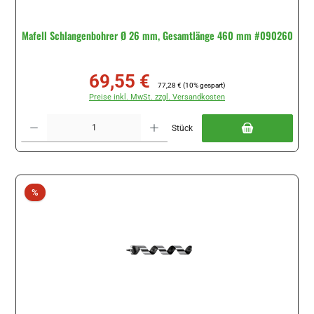
Mafell Schlangenbohrer Ø 26 mm, Gesamtlänge 460 mm #090260
69,55 €
Verkaufspreis:
Regulärer Preis:
77,28 €
(10% gespart)
Preise inkl. MwSt. zzgl. Versandkosten
Produkt Anzahl: Gib den gewünschten Wert ein oder benutze die Schaltflächen um di
Stück
Rabatt
%