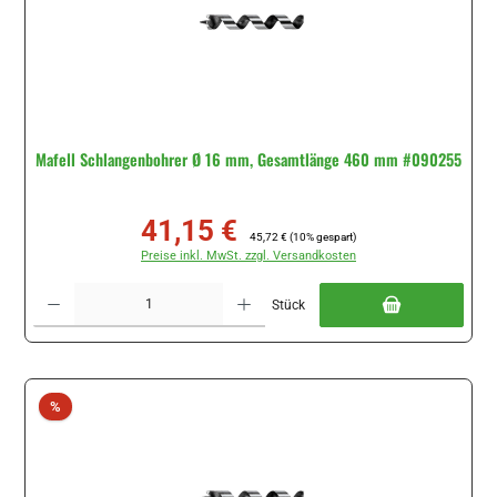
Mafell Schlangenbohrer Ø 16 mm, Gesamtlänge 460 mm #090255
41,15 €
Verkaufspreis:
Regulärer Preis:
45,72 €
(10% gespart)
Preise inkl. MwSt. zzgl. Versandkosten
Produkt Anzahl: Gib den gewünschten Wert ein oder benutze die Schaltflächen um di
Stück
Rabatt
%