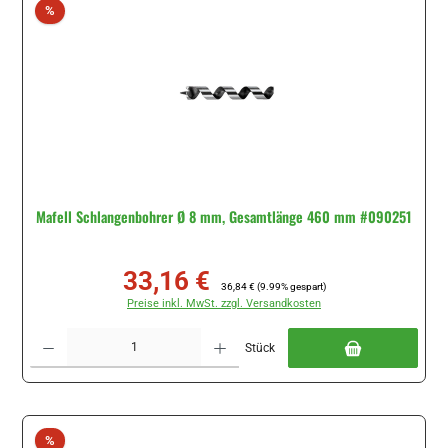
Rabatt
%
Mafell Schlangenbohrer Ø 8 mm, Gesamtlänge 460 mm #090251
33,16 €
Verkaufspreis:
Regulärer Preis:
36,84 €
(9.99% gespart)
Preise inkl. MwSt. zzgl. Versandkosten
Produkt Anzahl: Gib den gewünschten Wert ein oder benutze die Schaltflächen um di
Stück
Rabatt
%