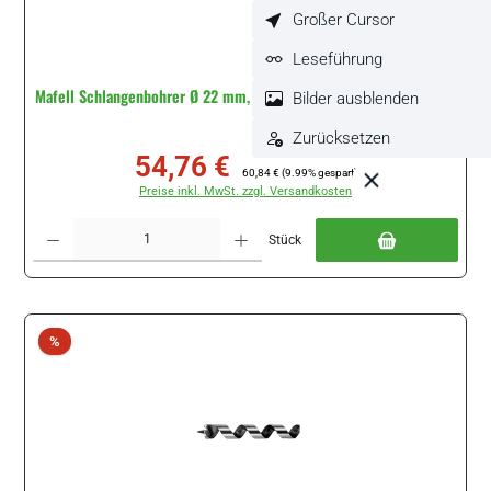
Großer Cursor
Leseführung
Mafell Schlangenbohrer Ø 22 mm, Gesamtlänge 460 mm #090258
Bilder ausblenden
Zurücksetzen
54,76 €
Verkaufspreis:
Regulärer Preis:
60,84 €
(9.99% gespart)
Preise inkl. MwSt. zzgl. Versandkosten
Produkt Anzahl: Gib den gewünschten Wert ein oder benutze die Schaltflächen um di
Stück
Rabatt
%