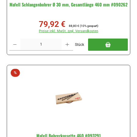
Mafell Schlangenbohrer Ø 30 mm, Gesamtlänge 460 mm #090262
79,92 €
Verkaufspreis:
Regulärer Preis:
88,80 €
(10% gespart)
Preise inkl. MwSt. zzgl. Versandkosten
Produkt Anzahl: Gib den gewünschten Wert ein oder benutze die Schaltflächen um di
Stück
Rabatt
%
Mafell Bohrerkassette 460 #093291