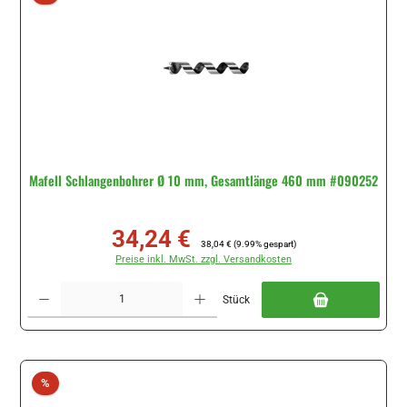
Mafell Schlangenbohrer Ø 10 mm, Gesamtlänge 460 mm #090252
34,24 €
Verkaufspreis:
Regulärer Preis:
38,04 €
(9.99% gespart)
Preise inkl. MwSt. zzgl. Versandkosten
Produkt Anzahl: Gib den gewünschten Wert ein oder benutze die Schaltflächen um di
Stück
Rabatt
%