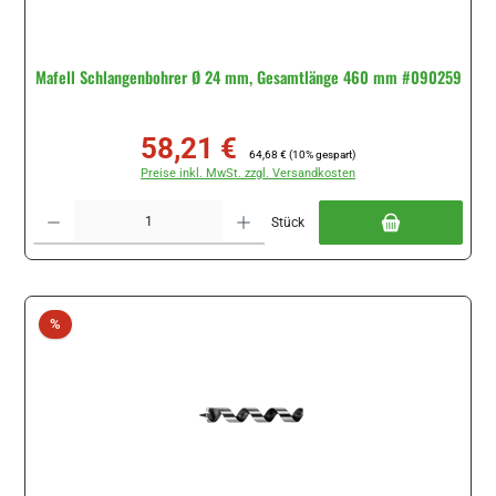
Mafell Schlangenbohrer Ø 24 mm, Gesamtlänge 460 mm #090259
58,21 €
Verkaufspreis:
Regulärer Preis:
64,68 €
(10% gespart)
Preise inkl. MwSt. zzgl. Versandkosten
Produkt Anzahl: Gib den gewünschten Wert ein oder benutze die Schaltflächen um di
Stück
Rabatt
%