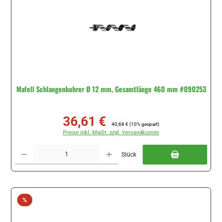
Mafell Schlangenbohrer Ø 12 mm, Gesamtlänge 460 mm #090253
36,61 €
Verkaufspreis:
Regulärer Preis:
40,68 €
(10% gespart)
Preise inkl. MwSt. zzgl. Versandkosten
Produkt Anzahl: Gib den gewünschten Wert ein oder benutze die Schaltflächen um di
Stück
Rabatt
%