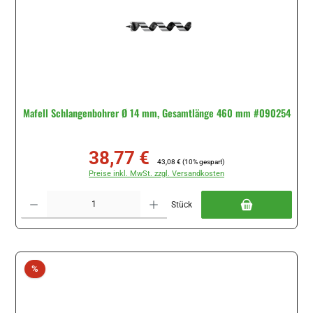
Mafell Schlangenbohrer Ø 14 mm, Gesamtlänge 460 mm #090254
38,77 €
Verkaufspreis:
Regulärer Preis:
43,08 €
(10% gespart)
Preise inkl. MwSt. zzgl. Versandkosten
Produkt Anzahl: Gib den gewünschten Wert ein oder benutze die Schaltflächen um di
Stück
Rabatt
%