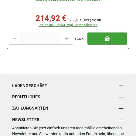
214,92 €
Verkaufspreis:
Regulärer Preis:
238,80 €
(10% gespart)
Preise inkl. MwSt. zzgl. Versandkosten
Produkt Anzahl: Gib den gewünschten Wert ein oder benutze die Schaltflächen um di
Stück
LADENGESCHÄFT
RECHTLICHES
ZAHLUNGSARTEN
NEWSLETTER
Abonnieren Sie jetzt einfach unseren regelmäßig erscheinenden
Newsletter und Sie werden stets unter den Ersten sein, über neue