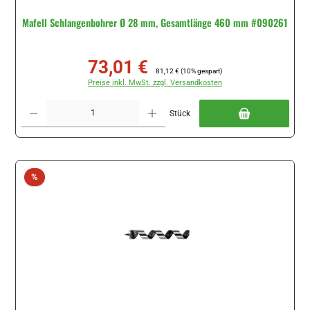
Mafell Schlangenbohrer Ø 28 mm, Gesamtlänge 460 mm #090261
73,01 €
Verkaufspreis:
Regulärer Preis:
81,12 €
(10% gespart)
Preise inkl. MwSt. zzgl. Versandkosten
Produkt Anzahl: Gib den gewünschten Wert ein oder benutze die Schaltflächen um di
Stück
Rabatt
%