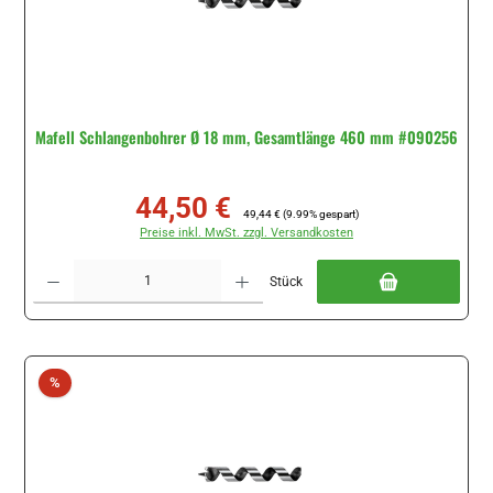
Mafell Schlangenbohrer Ø 18 mm, Gesamtlänge 460 mm #090256
44,50 €
Verkaufspreis:
Regulärer Preis:
49,44 €
(9.99% gespart)
Preise inkl. MwSt. zzgl. Versandkosten
Produkt Anzahl: Gib den gewünschten Wert ein oder benutze die Schaltflächen um di
Stück
Rabatt
%