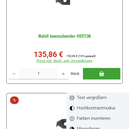
Mafell Innenschneider #021136
135,86 €
Verkaufspreis:
Regulärer Preis:
150,96 €
(10% gespart)
Preise inkl. MwSt. zzgl. Versandkosten
Produkt Anzahl: Gib den gewünschten Wert ein oder benutze die Schaltflächen um di
Stück
Text vergrößern
Rabatt
%
Hochkontrastmodus
Farben invertieren
Monochrom