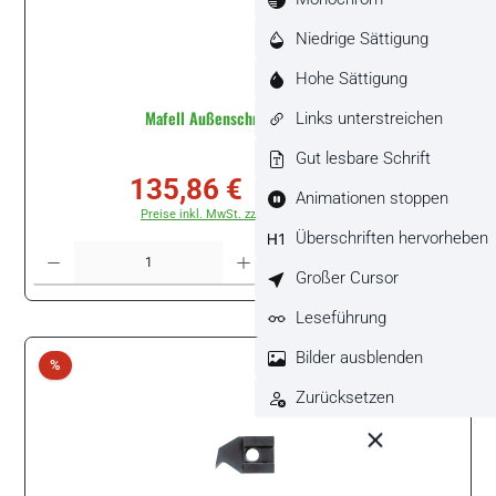
Niedrige Sättigung
Hohe Sättigung
Mafell Außenschneider #021137
Links unterstreichen
Gut lesbare Schrift
135,86 €
Verkaufspreis:
Regulärer Preis:
Animationen stoppen
150,96 €
(10% gespart)
Preise inkl. MwSt. zzgl. Versandkosten
Überschriften hervorheben
Produkt Anzahl: Gib den gewünschten Wert ein oder benutze die Schaltflächen um di
Stück
Großer Cursor
Leseführung
Bilder ausblenden
Rabatt
%
Zurücksetzen