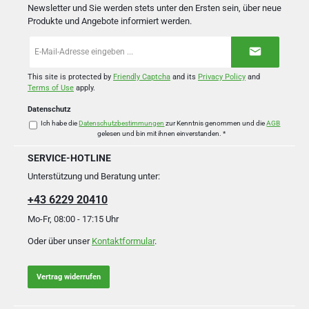
Newsletter und Sie werden stets unter den Ersten sein, über neue
Produkte und Angebote informiert werden.
E-
Mail-
Adresse
*
This site is protected by
Friendly Captcha
and its
Privacy Policy
and
Terms of Use
apply.
Datenschutz
Ich habe die
Datenschutzbestimmungen
zur Kenntnis genommen und die
AGB
gelesen und bin mit ihnen einverstanden.
*
SERVICE-HOTLINE
Unterstützung und Beratung unter:
+43 6229 20410
Mo-Fr, 08:00 - 17:15 Uhr
Oder über unser
Kontaktformular
.
Vertrag widerrufen