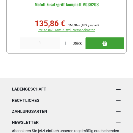
Mafell Zusatzgriff komplett #039203
135,86 €
Verkaufspreis:
Regulärer Preis:
150,96 €
(10% gespart)
Preise inkl. MwSt. zzgl. Versandkosten
Produkt Anzahl: Gib den gewünschten Wert ein oder benutze die Schaltflächen um di
Stück
LADENGESCHÄFT
RECHTLICHES
ZAHLUNGSARTEN
NEWSLETTER
Abonnieren Sie jetzt einfach unseren regelmäßig erscheinenden