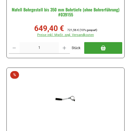
Mafell Bohrgestell bis 350 mm Bohrtiefe (ohne Bohrerführung)
#039155
649,40 €
Verkaufspreis:
Regulärer Preis:
721,56 €
(10% gespart)
Preise inkl. MwSt. zzgl. Versandkosten
Produkt Anzahl: Gib den gewünschten Wert ein oder benutze die Schaltflächen um di
Stück
Rabatt
%