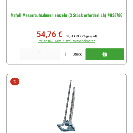
Mafell Messeraufnahmen einzeln (3 Stück erforderlich) #038786
54,76 €
Verkaufspreis:
Regulärer Preis:
60,84 €
(9.99% gespart)
Preise inkl. MwSt. zzgl. Versandkosten
Produkt Anzahl: Gib den gewünschten Wert ein oder benutze die Schaltflächen um di
Stück
Rabatt
%