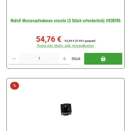
Mafell Messeraufnahmen einzeln (3 Stück erforderlich) #038785
54,76 €
Verkaufspreis:
Regulärer Preis:
60,84 €
(9.99% gespart)
Preise inkl. MwSt. zzgl. Versandkosten
Produkt Anzahl: Gib den gewünschten Wert ein oder benutze die Schaltflächen um di
Stück
Rabatt
%