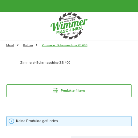
Zum Hauptinhalt springen
Mafell
Bohren
Zimmerei-Bohrmaschine ZB 400
Zimmerei-Bohrmaschine ZB 400
Produkte filtern
Keine Produkte gefunden.