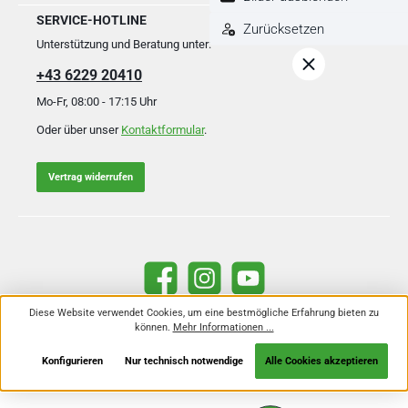
SERVICE-HOTLINE
Zurücksetzen
Unterstützung und Beratung unter:
+43 6229 20410
Mo-Fr, 08:00 - 17:15 Uhr
Oder über unser
Kontaktformular
.
Vertrag widerrufen
Facebook
Instagram
YouTube
Diese Website verwendet Cookies, um eine bestmögliche Erfahrung bieten zu
können.
Mehr Informationen ...
Alle Preise inkl. gesetzl. Mehrwertsteuer zzgl.
Versandkosten
und ggf.
Nachnahmegebühren, wenn nicht anders angegeben.
Konfigurieren
Nur technisch notwendige
Alle Cookies akzeptieren