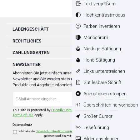
Text vergrößern
Hochkontrastmodus
Farben invertieren
LADENGESCHÄFT
Monochrom
RECHTLICHES
Niedrige Sättigung
ZAHLUNGSARTEN
Hohe Sättigung
NEWSLETTER
Links unterstreichen
Abonnieren Sie jetzt einfach unseren regelmäßig erscheinenden
Newsletter und Sie werden stets unter den Ersten sein, über neue
Gut lesbare Schrift
Produkte und Angebote informiert werden.
Animationen stoppen
E-
Mail-
Überschriften hervorheben
Adresse
*
This site is protected by
Friendly Captcha
and its
Privacy Policy
and
Großer Cursor
Terms of Use
apply.
Datenschutz
Leseführung
Ich habe die
Datenschutzbestimmungen
zur Kenntnis genommen und die
AGB
gelesen und bin mit ihnen einverstanden.
*
Bilder ausblenden