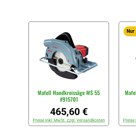
Nur 
Mafell Handkreissäge MS 55
Mafe
#915701
465,60 €
Regulärer Preis:
Preise inkl. MwSt. zzgl. Versandkosten
Preise
Produkt Anzahl: Gib den gewünschten Wert ein oder ben
Produk
Stück