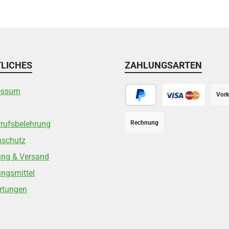
LICHES
ZAHLUNGSARTEN
essum
Vork
PayPal
Kreditkarte
rufsbelehrung
Rechnung
nschutz
ung & Versand
ngsmittel
rtungen