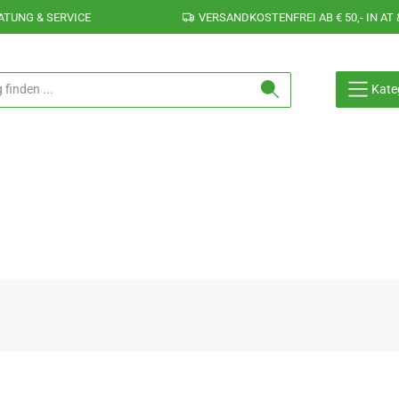
ATUNG & SERVICE
VERSANDKOSTENFREI AB € 50,- IN AT 
Kate