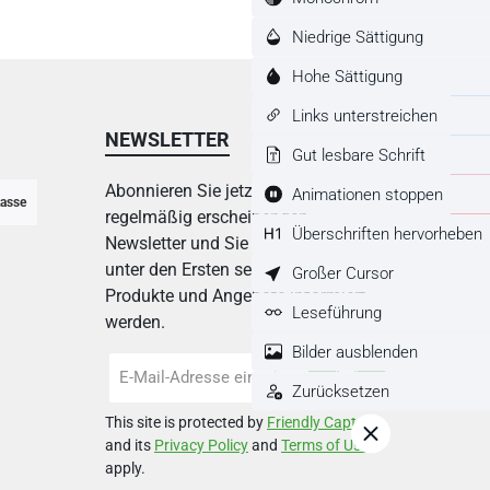
Niedrige Sättigung
Hohe Sättigung
Links unterstreichen
NEWSLETTER
Gut lesbare Schrift
Abonnieren Sie jetzt einfach unseren
Animationen stoppen
asse
regelmäßig erscheinenden
Überschriften hervorheben
Newsletter und Sie werden stets
unter den Ersten sein, über neue
Großer Cursor
Produkte und Angebote informiert
Leseführung
werden.
Bilder ausblenden
E-
Mail-
Zurücksetzen
Adresse
This site is protected by
Friendly Captcha
*
and its
Privacy Policy
and
Terms of Use
apply.