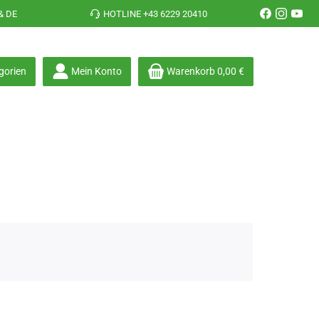
& DE
HOTLINE +43 6229 20410
gorien
Mein Konto
Warenkorb
0,00 €