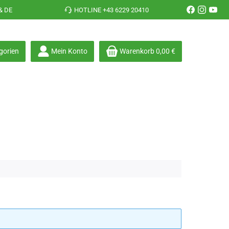
& DE
HOTLINE +43 6229 20410
gorien
Mein Konto
Warenkorb
0,00 €