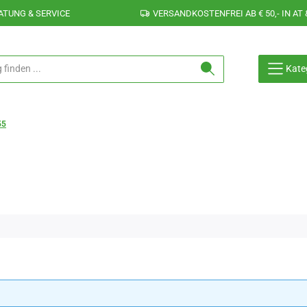
ATUNG & SERVICE
VERSANDKOSTENFREI AB € 50,- IN AT 
Kate
55