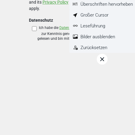
and its
Privacy Policy
and
Terms of Use
Überschriften hervorheben
apply.
Großer Cursor
Datenschutz
Leseführung
Ich habe die
Datenschutzbestimmungen
zur Kenntnis genommen und die
AGB
Bilder ausblenden
gelesen und bin mit ihnen einverstanden.
*
Zurücksetzen