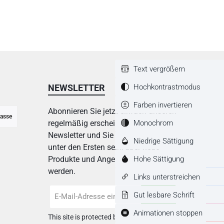
Text vergrößern
Hochkontrastmodus
NEWSLETTER
Farben invertieren
Abonnieren Sie jetzt einfach unseren
asse
Monochrom
regelmäßig erscheinenden
Newsletter und Sie werden stets
Niedrige Sättigung
unter den Ersten sein, über neue
Hohe Sättigung
Produkte und Angebote informiert
werden.
Links unterstreichen
E-
Gut lesbare Schrift
Mail-
Adresse
Animationen stoppen
This site is protected by
Friendly Captcha
*