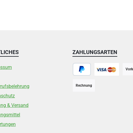
LICHES
ZAHLUNGSARTEN
essum
Vork
PayPal
Kreditkarte
rufsbelehrung
Rechnung
nschutz
ung & Versand
ngsmittel
rtungen