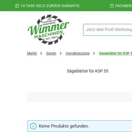
14 TAGE GELD-ZURÜCK-GARANTIE
FACHBER
 Hauptinhalt springen
Zur Suche springen
Zur Hauptnavigation springen
Mafell
Sägen
Handkreissäge
Sägeblätter für KSP 
Sägeblätter für KSP 55
Keine Produkte gefunden.