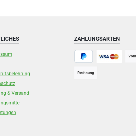
LICHES
ZAHLUNGSARTEN
essum
Vork
PayPal
Kreditkarte
rufsbelehrung
Rechnung
nschutz
ung & Versand
ngsmittel
rtungen