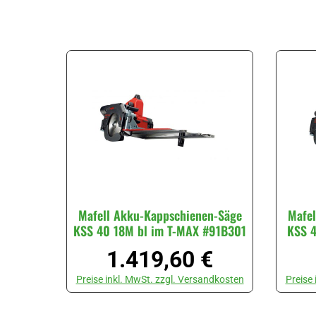
Mafell Akku-Kappschienen-Säge
Mafel
KSS 40 18M bl im T-MAX #91B301
KSS 4
1.419,60 €
Regulärer Preis:
Preise inkl. MwSt. zzgl. Versandkosten
Preise
Produkt Anzahl: Gib den gewünschten Wert ein oder ben
Produk
Stück