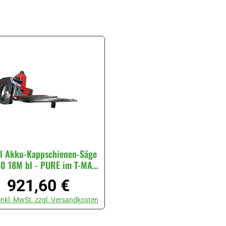
l Akku-Kappschienen-Säge
0 18M bl - PURE im T-MAX
#91B302
921,60 €
Regulärer Preis:
 inkl. MwSt. zzgl. Versandkosten
utze die Schaltflächen um die Anzahl zu erhöhen oder zu reduzieren.
t Anzahl: Gib den gewünschten Wert ein oder benutze die Schaltflächen 
Stück