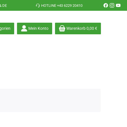
& DE
HOTLINE +43 6229 20410
gorien
Mein Konto
Warenkorb
0,00 €