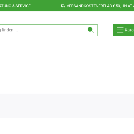
ATUNG & SERVICE
VERSANDKOSTENFREI AB € 50,- IN AT 
Kate