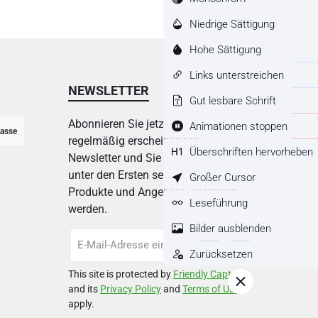
Niedrige Sättigung
Hohe Sättigung
Links unterstreichen
NEWSLETTER
Gut lesbare Schrift
Abonnieren Sie jetzt einfach unseren
Animationen stoppen
asse
regelmäßig erscheinenden
Überschriften hervorheben
Newsletter und Sie werden stets
unter den Ersten sein, über neue
Großer Cursor
Produkte und Angebote informiert
Leseführung
werden.
Bilder ausblenden
E-
Mail-
Zurücksetzen
Adresse
This site is protected by
Friendly Captcha
*
and its
Privacy Policy
and
Terms of Use
apply.