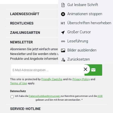
Gut lesbare Schrift
Animationen stoppen
LADENGESCHÄFT
Überschriften hervorheben
RECHTLICHES
Großer Cursor
ZAHLUNGSARTEN
Leseführung
NEWSLETTER
Abonnieren Sie jetzt einfach unseren regelmäßig erscheinenden
Bilder ausblenden
Newsletter und Sie werden stets unter den Ersten sein, über neue
Produkte und Angebote informiert werden.
Zurücksetzen
E-
Mail-
Adresse
*
This site is protected by
Friendly Captcha
and its
Privacy Policy
and
Terms of Use
apply.
Datenschutz
Ich habe die
Datenschutzbestimmungen
zur Kenntnis genommen und die
AGB
gelesen und bin mit ihnen einverstanden.
*
SERVICE-HOTLINE