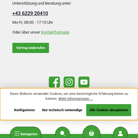
Unterstützung und Beratung unter:
+43 6229 20410
Mo-Fr, 08:00 - 17:15 Uhr
Oder über unser
Kontaktformular
.
Vertrag widerrufen
Facebook
Instagram
YouTube
Diese Website verwendet Cookies, um eine bestmögliche Erfahrung bieten zu
können.
Mehr Informationen ...
Alle Preise inkl. gesetzl. Mehrwertsteuer zzgl.
Versandkosten
und ggf.
Nachnahmegebühren, wenn nicht anders angegeben.
Konfigurieren
Nur technisch notwendige
Alle Cookies akzeptieren
Kategorien