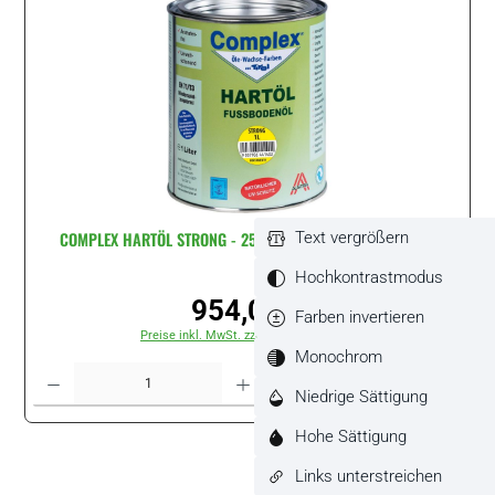
COMPLEX HARTÖL STRONG - 25 Liter Hobbock - Naturweiss
Text vergrößern
Hochkontrastmodus
954,00 €
Regulärer Preis:
Farben invertieren
Preise inkl. MwSt. zzgl. Versandkosten
Monochrom
Produkt Anzahl: Gib den gewünschten Wert ein oder benutze die Schaltflächen um di
Stück
Niedrige Sättigung
Hohe Sättigung
Links unterstreichen