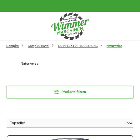
Zum Hauptinhalt springen
Complex
Complex Hartöl
COMPLEX HARTÖL STRONG
Naturweiss
Naturweiss
Produkte filtern