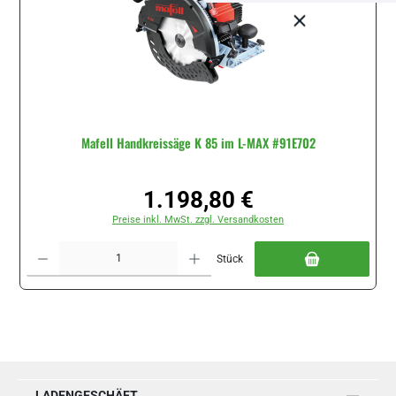
Mafell Handkreissäge K 85 im L-MAX #91E702
1.198,80 €
Regulärer Preis:
Preise inkl. MwSt. zzgl. Versandkosten
Produkt Anzahl: Gib den gewünschten Wert ein oder benutze die Schaltflächen um di
Stück
LADENGESCHÄFT