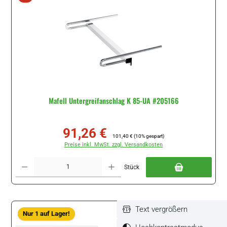
Mafell Untergreifanschlag K 85-UA #205166
91,26 €
Verkaufspreis:
Regulärer Preis:
101,40 €
(10% gespart)
Preise inkl. MwSt. zzgl. Versandkosten
Produkt Anzahl: Gib den gewünschten Wert ein oder benutze die Schaltflächen um di
Stück
Text vergrößern
Nur 1 auf Lager!