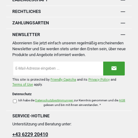
RECHTLICHES
ZAHLUNGSARTEN
NEWSLETTER
Abonnieren Sie jetzt einfach unseren regelmäßig erscheinenden
Newsletter und Sie werden stets unter den Ersten sein, über neue
Produkte und Angebote informiert werden.
E-
Mail-
Adresse
*
This site is protected by
Friendly Captcha
and its
Privacy Policy
and
Terms of Use
apply.
Datenschutz
Ich habe die
Datenschutzbestimmungen
zur Kenntnis genommen und die
AGB
gelesen und bin mit ihnen einverstanden.
*
SERVICE-HOTLINE
Unterstützung und Beratung unter:
+43 6229 20410