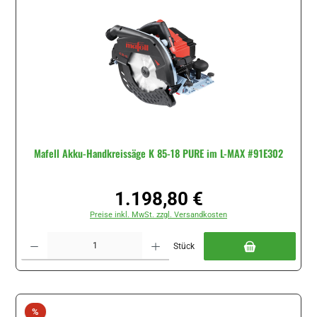
Mafell Akku-Handkreissäge K 85-18 PURE im L-MAX #91E302
1.198,80 €
Regulärer Preis:
Preise inkl. MwSt. zzgl. Versandkosten
Produkt Anzahl: Gib den gewünschten Wert ein oder benutze die Schaltflächen um di
Stück
Rabatt
%