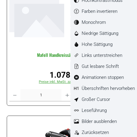
Hochkontrastmodus
Farben invertieren
Monochrom
Niedrige Sättigung
Hohe Sättigung
Mafell Handkreissäge K 85 #91E701
Links unterstreichen
Gut lesbare Schrift
1.078,80 €
Regulärer Preis:
Animationen stoppen
Preise inkl. MwSt. zzgl. Versandkosten
Überschriften hervorheben
Produkt Anzahl: Gib den gewünschten Wert ein oder benutze die Schaltflächen um di
Stück
Großer Cursor
Leseführung
Bilder ausblenden
Zurücksetzen