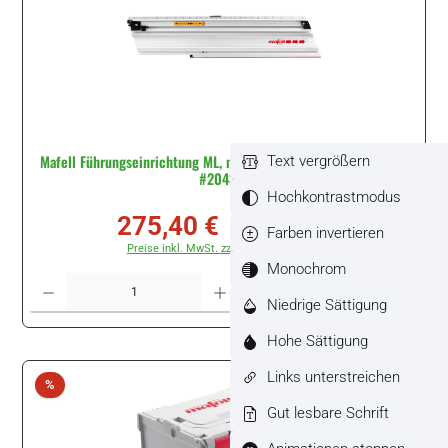
Mafell Führungseinrichtung ML, maximale Schnittlänge 770 mm
Text vergrößern
#204378
Hochkontrastmodus
275,40 €
Verkaufspreis:
Regulärer Preis:
Farben invertieren
306,00 €
(10% gespart)
Preise inkl. MwSt. zzgl. Versandkosten
Monochrom
Produkt Anzahl: Gib den gewünschten Wert ein oder benutze die Schaltflächen um di
Stück
Niedrige Sättigung
Hohe Sättigung
Links unterstreichen
Rabatt
%
Gut lesbare Schrift