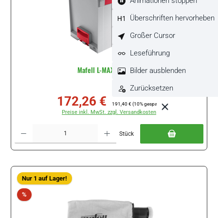
Animationen stoppen
Überschriften hervorheben
Großer Cursor
Leseführung
Mafell L-MAX #095170
Bilder ausblenden
Zurücksetzen
172,26 €
Verkaufspreis:
Regulärer Preis:
191,40 €
(10% gespart)
Preise inkl. MwSt. zzgl. Versandkosten
Produkt Anzahl: Gib den gewünschten Wert ein oder benutze die Schaltflächen um di
Stück
Nur 1 auf Lager!
Rabatt
%