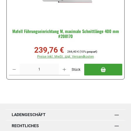
Mafell Führungseinrichtung M, maximale Schnittlänge 400 mm
#208170
239,76 €
Verkaufspreis:
Regulärer Preis:
266,40 €
(10% gespart)
Preise inkl. MwSt. zzgl. Versandkosten
Produkt Anzahl: Gib den gewünschten Wert ein oder benutze die Schaltflächen um di
Stück
LADENGESCHÄFT
RECHTLICHES