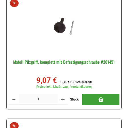
Rabatt
%
Mafell Pilzgriff, komplett mit Befestigungsschraube #201451
9,07 €
Verkaufspreis:
Regulärer Preis:
10,08 €
(10.02% gespart)
Preise inkl. MwSt. zzgl. Versandkosten
Produkt Anzahl: Gib den gewünschten Wert ein oder benutze die Schaltflächen um di
Stück
Rabatt
%