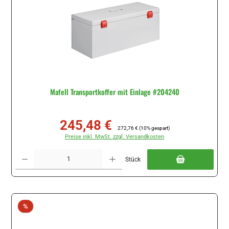
Mafell Transportkoffer mit Einlage #204240
245,48 €
Verkaufspreis:
Regulärer Preis:
272,76 €
(10% gespart)
Preise inkl. MwSt. zzgl. Versandkosten
Produkt Anzahl: Gib den gewünschten Wert ein oder benutze die Schaltflächen um di
Stück
Rabatt
%